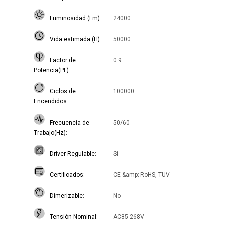
Luminosidad (Lm)
24000
Vida estimada (H)
50000
Factor de
0.9
Potencia(PF)
Ciclos de
100000
Encendidos
Frecuencia de
50/60
Trabajo(Hz)
Driver Regulable
Si
Certificados
CE &amp; RoHS, TUV
Dimerizable
No
Tensión Nominal
AC85-268V