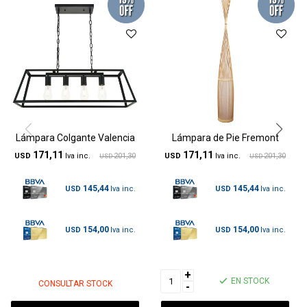
Lámpara Colgante Valencia
Lámpara de Pie Fremont
171,11
171,11
USD
201,30
USD
201,30
USD
USD
145,44
145,44
USD
USD
154,00
154,00
USD
USD
+
EN STOCK
CONSULTAR STOCK
-