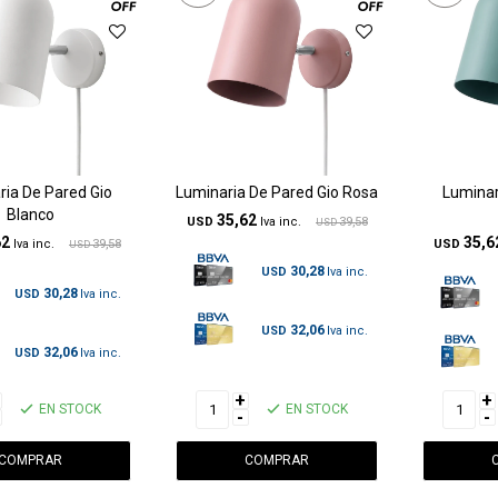
ria De Pared Gio
Luminaria De Pared Gio Rosa
Luminar
Blanco
35,62
USD
39,58
USD
62
35,6
39,58
USD
USD
30,28
USD
30,28
USD
32,06
USD
32,06
USD
+
+
EN STOCK
EN STOCK
-
-