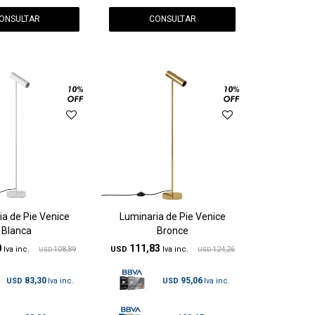
ONSULTAR
CONSULTAR
ia de Pie Venice
Luminaria de Pie Venice
Blanca
Bronce
0
111,83
108,89
USD
124,26
USD
USD
83,30
95,06
USD
USD