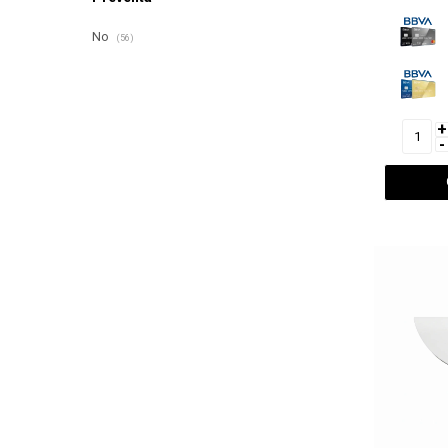
No
(56)
+
-