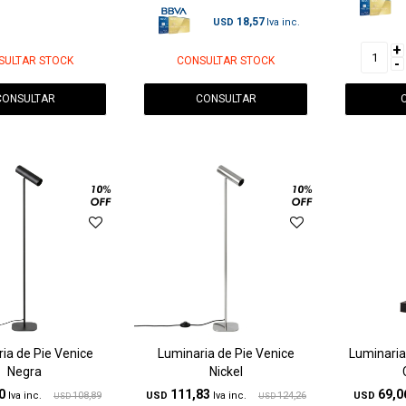
18,57
USD
+
SULTAR STOCK
CONSULTAR STOCK
-
CONSULTAR
CONSULTAR
ia de Pie Venice
Luminaria de Pie Venice
Luminaria
Negra
Nickel
0
111,83
69,0
108,89
USD
124,26
USD
USD
USD