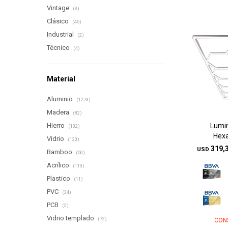
Vintage
(3)
Clásico
(45)
Industrial
(2)
Técnico
(4)
Material
Aluminio
(1273)
Madera
(82)
Lumin
Hierro
(102)
Hexa
Vidrio
(120)
319,
USD
Bamboo
(50)
Acrílico
(110)
Plastico
(11)
PVC
(34)
PCB
(2)
Vidrio templado
(72)
CON