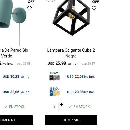
ia De Pared Gio
Lámpara Colgante Cube 2
Verde
Negro
2
25,98
39,58
USD
28,87
USD
USD
30,28
22,08
USD
USD
32,06
23,38
USD
USD
+
EN STOCK
EN STOCK
-