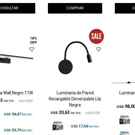
CONSULTAR
C
a Wall Negro 11W
Luminaria de Pared
Luminar
Recargable Dimerizable Lily
43
73,81
USD
Negra
98,0
USD
20,63
USD
41,30
USD
56,47
USD
17,54
USD
59,79
USD