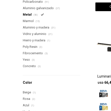
Policarbonato
(91)
Aluminio galvanizado
(37)
Metal
(56)
Marmol
(15)
Aluminio y madera
(31)
Vidrio y aluminio
(21)
Hierro y madera
(1)
Poly Resin
(3)
Fibrocemento
(5)
Yeso
(3)
Concreto
(3)
Luminari
Color
66,
USD
Beige
(1)
Rosa
(2)
Azul
(1)