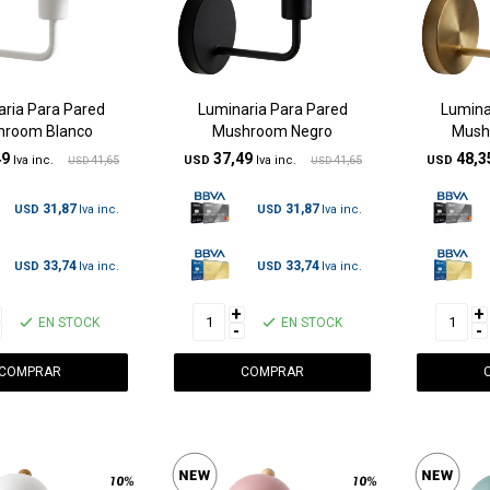
ria Para Pared
Luminaria Para Pared
Lumina
hroom Blanco
Mushroom Negro
Mush
49
37,49
48,3
41,65
USD
41,65
USD
USD
USD
31,87
31,87
USD
USD
33,74
33,74
USD
USD
+
+
EN STOCK
EN STOCK
-
-