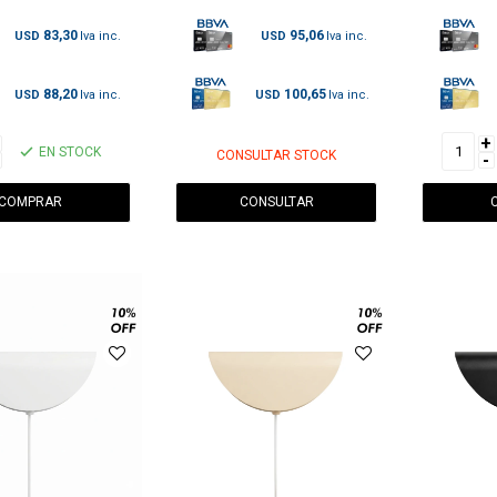
83,30
95,06
USD
USD
88,20
100,65
USD
USD
+
EN STOCK
CONSULTAR STOCK
-
CONSULTAR