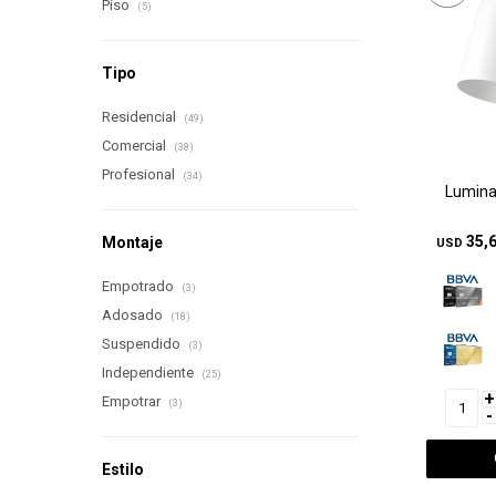
Piso
(5)
Tipo
Residencial
(49)
Comercial
(38)
Profesional
(34)
Lumina
35,
Montaje
USD
Empotrado
(3)
Adosado
(18)
Suspendido
(3)
Independiente
(25)
+
Empotrar
(3)
-
Estilo