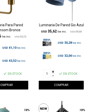
ria Para Pared
Luminaria De Pared Gio Azul
room Bronce
35,62
USD
39,58
USD
5
53,72
USD
30,28
USD
41,10
USD
32,06
USD
43,52
USD
+
EN STOCK
EN STOCK
-