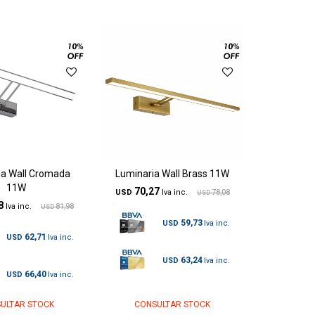
ia Wall Cromada
Luminaria Wall Brass 11W
11W
70,27
USD
78,08
USD
8
81,98
USD
59,73
USD
62,71
USD
63,24
USD
66,40
USD
ULTAR STOCK
CONSULTAR STOCK