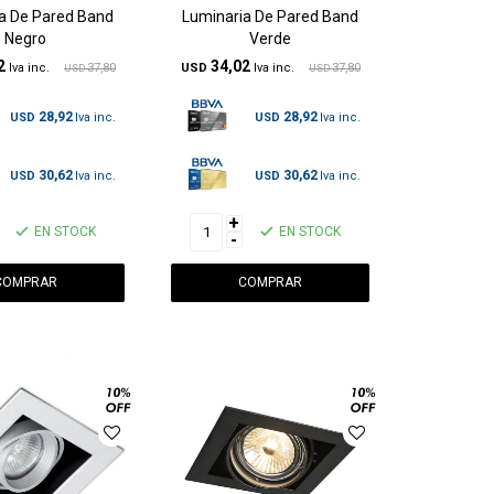
a De Pared Band
Luminaria De Pared Band
Negro
Verde
2
34,02
37,80
USD
37,80
USD
USD
28,92
28,92
USD
USD
30,62
30,62
USD
USD
+
EN STOCK
EN STOCK
-