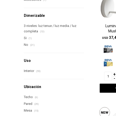
(1)
Dimerizable
3 niveles: luz tenue / luz media / luz
Lumina
Mus
completa
(13)
37,
Si
USD
(1)
No
(21)
Uso
Interior
(55)
+
-
Ubicación
Techo
(6)
Pared
(29)
Mesa
(15)