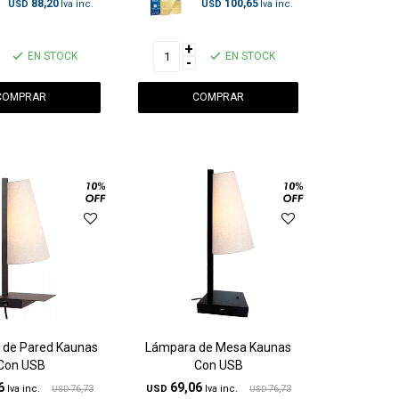
88,20
100,65
USD
USD
+
EN STOCK
EN STOCK
-
 de Pared Kaunas
Lámpara de Mesa Kaunas
Con USB
Con USB
6
69,06
76,73
USD
76,73
USD
USD