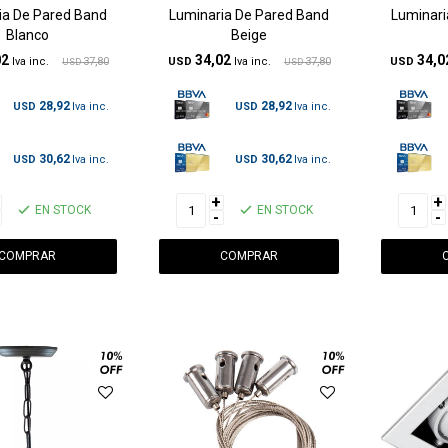
ia De Pared Band
Luminaria De Pared Band
Luminari
Blanco
Beige
02
34,02
34,0
37,80
USD
37,80
USD
USD
USD
28,92
28,92
USD
USD
30,62
30,62
USD
USD
+
+
EN STOCK
EN STOCK
-
-