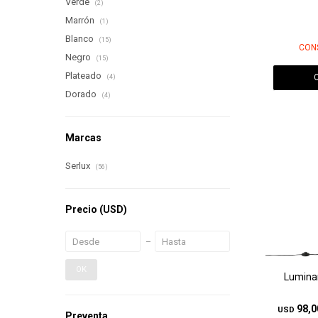
Verde
(2)
Marrón
(1)
Blanco
(15)
CON
Negro
(15)
Plateado
(4)
Dorado
(4)
Marcas
Serlux
(56)
Precio
(USD)
OK
Luminar
98,0
USD
Preventa