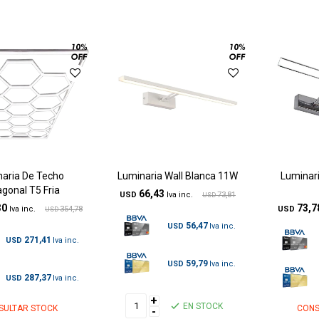
aria De Techo
Luminaria Wall Blanca 11W
Luminar
gonal T5 Fria
66,43
USD
73,81
USD
30
73,7
354,78
USD
USD
56,47
USD
271,41
USD
59,79
USD
287,37
USD
+
EN STOCK
SULTAR STOCK
CONS
-