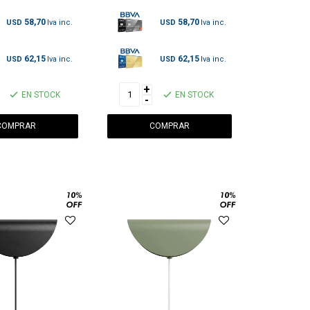
58,70
58,70
USD
USD
62,15
62,15
USD
USD
+
EN STOCK
EN STOCK
-