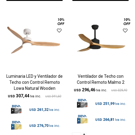
Luminaria LED y Ventilador de
Ventilador de Techo con
Techo con Control Remoto
Control Remoto Malmo 2
Lowa Natural Wooden
296,46
USD
329,40
USD
307,44
USD
341,60
USD
251,99
USD
261,32
USD
266,81
USD
276,70
USD