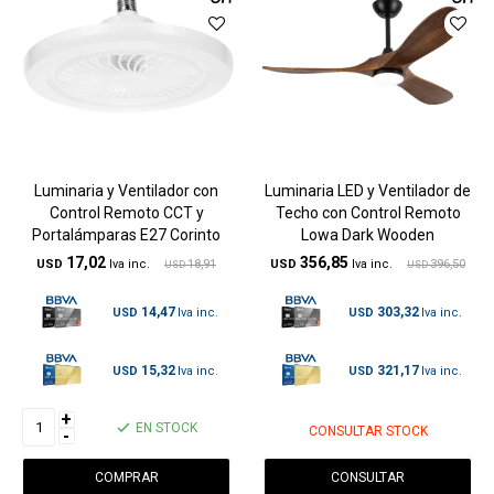
Luminaria y Ventilador con
Luminaria LED y Ventilador de
Control Remoto CCT y
Techo con Control Remoto
Portalámparas E27 Corinto
Lowa Dark Wooden
17,02
356,85
USD
18,91
USD
396,50
USD
USD
14,47
303,32
USD
USD
15,32
321,17
USD
USD
+
EN STOCK
CONSULTAR STOCK
-
CONSULTAR