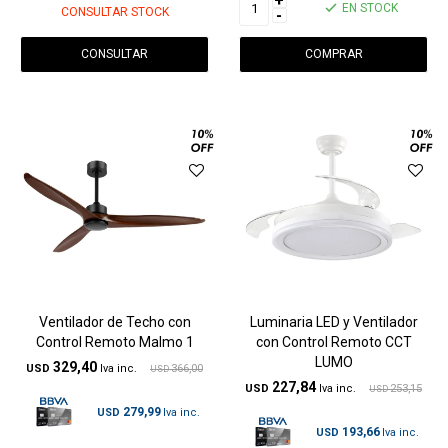
+
EN STOCK
CONSULTAR STOCK
-
CONSULTAR
Ventilador de Techo con
Luminaria LED y Ventilador
Control Remoto Malmo 1
con Control Remoto CCT
LUMO
329,40
USD
366,00
USD
227,84
USD
253,15
USD
279,99
USD
193,66
USD