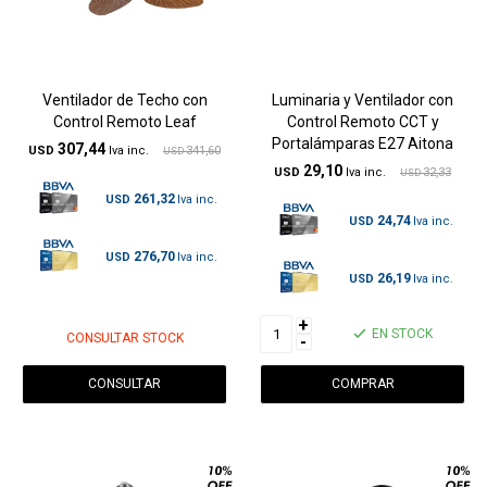
Ventilador de Techo con
Luminaria y Ventilador con
Control Remoto Leaf
Control Remoto CCT y
Portalámparas E27 Aitona
307,44
USD
341,60
USD
29,10
USD
32,33
USD
261,32
USD
24,74
USD
276,70
USD
26,19
USD
+
EN STOCK
CONSULTAR STOCK
-
CONSULTAR