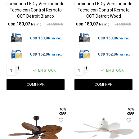
Luminaria LED y Ventilador de
Luminaria LED y Ventilador de
Techo con Control Remoto
Techo con Control Remoto
CCT Detroit Blanco
CCT Detroit Wood
180,07
180,07
USD
200,08
USD
200,08
USD
USD
153,06
153,06
USD
USD
162,06
162,06
USD
USD
+
+
EN STOCK
EN STOCK
-
-