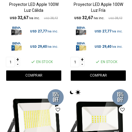
Proyector LED Apple 100W
Proyector LED Apple 100W
Luz Cálida
Luz Fría
32,67
32,67
USD
38,43
USD
38,43
USD
USD
27,77
27,77
USD
USD
29,40
29,40
USD
USD
+
+
EN STOCK
EN STOCK
-
-