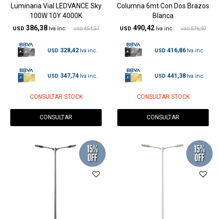
Luminaria Vial LEDVANCE Sky
Columna 6mt Con Dos Brazos
100W 10Y 4000K
Blanca
386,38
490,42
USD
454,57
USD
576,97
USD
USD
328,42
416,86
USD
USD
347,74
441,38
USD
USD
CONSULTAR STOCK
CONSULTAR STOCK
CONSULTAR
CONSULTAR