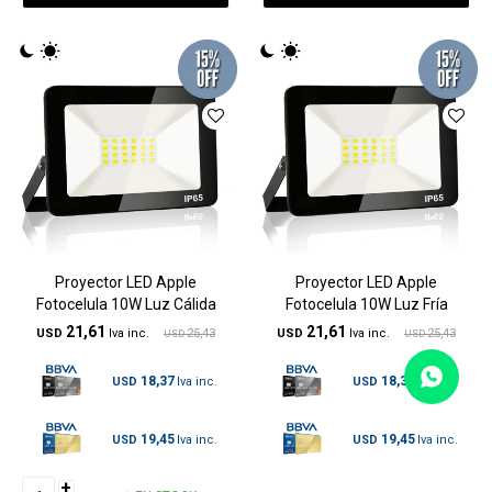
Proyector LED Apple
Proyector LED Apple
Fotocelula 10W Luz Cálida
Fotocelula 10W Luz Fría
21,61
21,61
USD
25,43
USD
25,43
USD
USD
18,37
18,37
USD
USD
19,45
19,45
USD
USD
+