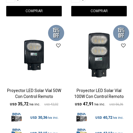
Proyector LED Solar Víal 50W
Proyector LED Solar Víal
Con Control Remoto
100W Con Control Remoto
35,72
47,91
USD
42,02
USD
56,36
USD
USD
30,36
40,72
USD
USD