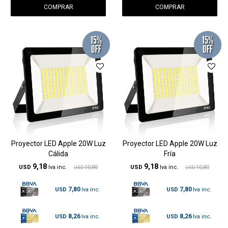
Proyector LED Apple 20W Luz
Proyector LED Apple 20W Luz
Cálida
Fría
9,18
9,18
USD
10,80
USD
10,80
USD
USD
7,80
7,80
USD
USD
8,26
8,26
USD
USD