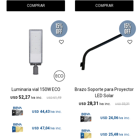
Luminaria vial 150W ECO
Brazo Soporte para Proyector
LED Solar
52,27
USD
61,49
USD
28,31
USD
33,31
USD
44,43
USD
24,06
USD
47,04
USD
25,48
USD