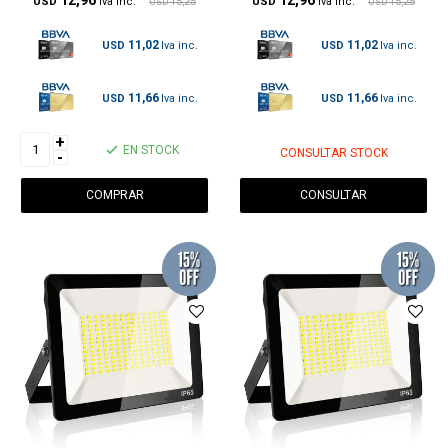
USD
15,25
USD
15,25
USD
USD
11,02
11,02
USD
USD
11,66
11,66
USD
USD
+
EN STOCK
CONSULTAR STOCK
-
CONSULTAR