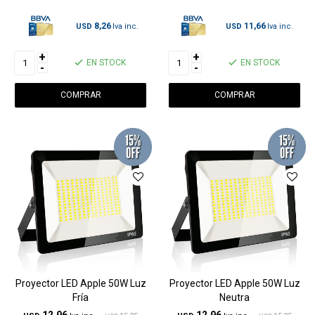
8,26
11,66
USD
USD
+
+
EN STOCK
EN STOCK
-
-
Proyector LED Apple 50W Luz
Proyector LED Apple 50W Luz
Fría
Neutra
12,96
12,96