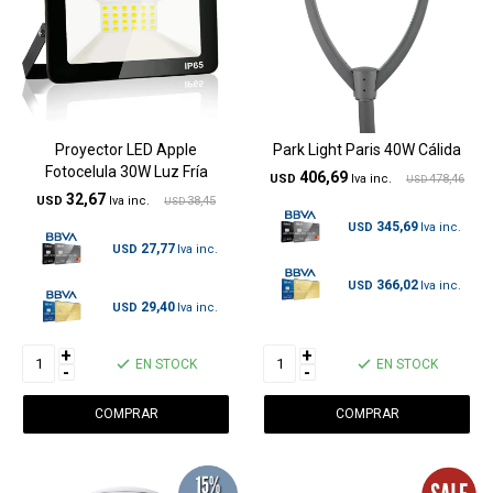
Proyector LED Apple
Park Light Paris 40W Cálida
Fotocelula 30W Luz Fría
406,69
USD
478,46
USD
32,67
USD
38,45
USD
345,69
USD
27,77
USD
366,02
USD
29,40
USD
+
+
EN STOCK
EN STOCK
-
-