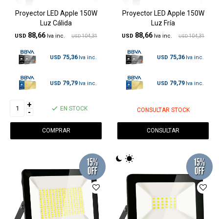
Proyector LED Apple 150W
Proyector LED Apple 150W
Luz Cálida
Luz Fría
88,66
88,66
USD
104,31
USD
104,31
USD
USD
75,36
75,36
USD
USD
79,79
79,79
USD
USD
+
EN STOCK
CONSULTAR STOCK
-
CONSULTAR