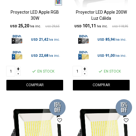
Proyector LED Apple RGB
Proyector LED Apple 200W
30W
Luz Cálida
25,20
101,11
USD
29,65
USD
118,95
USD
USD
21,42
85,94
USD
USD
22,68
91,00
USD
USD
+
+
EN STOCK
EN STOCK
-
-