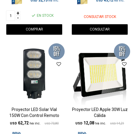
32,15
43,12
USD
USD
+
EN STOCK
CONSULTAR STOCK
-
CONSULTAR
Proyector LED Solar Víal
Proyector LED Apple 30W Luz
150W Con Control Remoto
Cálida
62,72
12,08
USD
73,80
USD
14,21
USD
USD