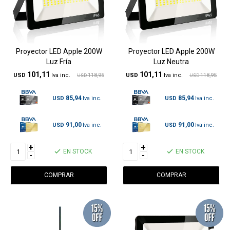
Proyector LED Apple 200W
Proyector LED Apple 200W
Luz Fría
Luz Neutra
101,11
101,11
USD
118,95
USD
118,95
USD
USD
85,94
85,94
USD
USD
91,00
91,00
USD
USD
+
+
EN STOCK
EN STOCK
-
-