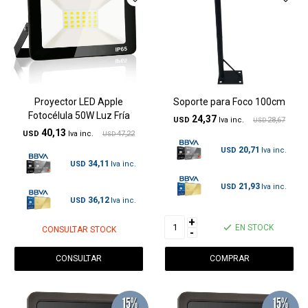
Proyector LED Apple
Soporte para Foco 100cm
Fotocélula 50W Luz Fría
24,37
USD
28,67
USD
40,13
USD
47,22
USD
20,71
USD
34,11
USD
21,93
USD
36,12
USD
+
EN STOCK
CONSULTAR STOCK
-
CONSULTAR