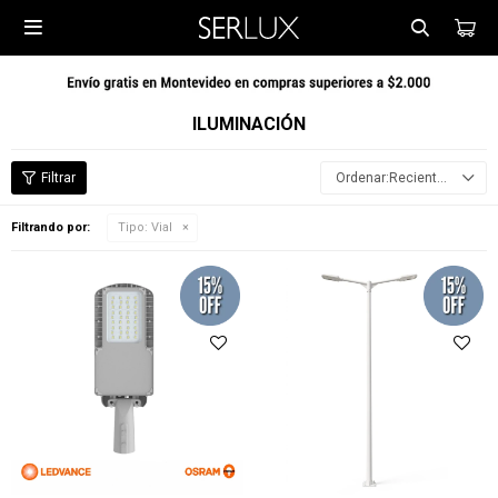

ILUMINACIÓN
Recientes
Filtrando por:
Tipo:
Vial