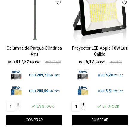
Columna de Parque Cilindrica
Proyector LED Apple 10W Luz
4mt
Cálida
317,32
6,12
USD
373,32
USD
7,20
USD
USD
269,72
5,20
USD
USD
285,59
5,51
USD
USD
+
+
EN STOCK
EN STOCK
-
-