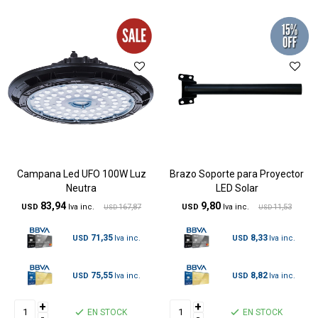
Campana Led UFO 100W Luz
Brazo Soporte para Proyector
Neutra
LED Solar
83,94
9,80
USD
167,87
USD
11,53
USD
USD
71,35
8,33
USD
USD
75,55
8,82
USD
USD
+
+
EN STOCK
EN STOCK
-
-