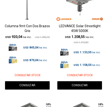
Columna 9mt Con Dos Brazos
LEDVANCE Solar Streetlight
Gris
45W 5000K
920,04
1.208,55
USD
1.082,40
USD
USD
1.342,83
USD
845,04
USD
1.133,55
USD
870,04
USD
1.158,55
USD
CONSULTAR STOCK
CONSULTAR STOCK
CONSULTAR
CONSULTAR