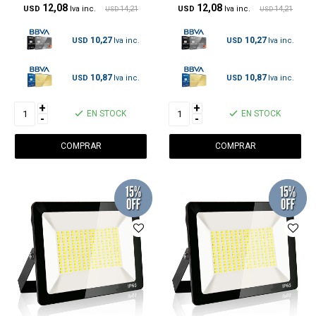
12,08
12,08
USD
14,21
USD
14,21
USD
USD
10,27
10,27
USD
USD
10,87
10,87
USD
USD
+
+
EN STOCK
EN STOCK
-
-