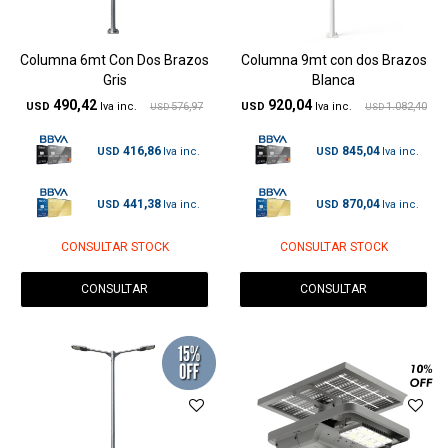
Columna 6mt Con Dos Brazos
Columna 9mt con dos Brazos
Gris
Blanca
490,42
920,04
USD
576,97
USD
1.082,40
USD
USD
416,86
845,04
USD
USD
441,38
870,04
USD
USD
CONSULTAR STOCK
CONSULTAR STOCK
CONSULTAR
CONSULTAR