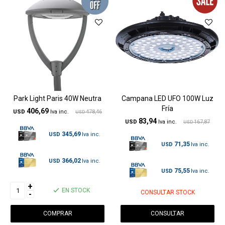
Park Light Paris 40W Neutra
Campana LED UFO 100W Luz
Fría
406,69
USD
478,46
USD
83,94
USD
167,87
USD
345,69
USD
71,35
USD
366,02
USD
75,55
USD
+
EN STOCK
CONSULTAR STOCK
-
CONSULTAR