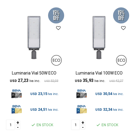
Luminaria Vial 50W ECO
Luminaria Vial 100W ECO
27,23
35,93
USD
32,03
USD
42,27
USD
USD
23,15
30,54
USD
USD
24,51
32,34
USD
USD
+
+
EN STOCK
EN STOCK
-
-