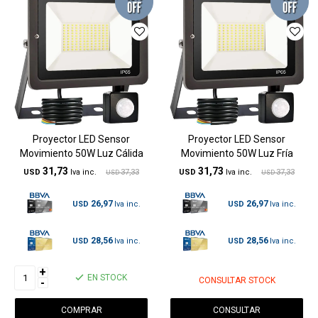
Proyector LED Sensor
Proyector LED Sensor
Movimiento 50W Luz Cálida
Movimiento 50W Luz Fría
31,73
31,73
USD
37,33
USD
37,33
USD
USD
26,97
26,97
USD
USD
28,56
28,56
USD
USD
+
EN STOCK
CONSULTAR STOCK
-
CONSULTAR