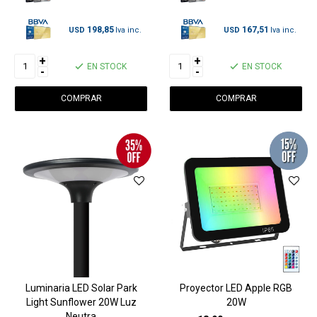
198,85
167,51
USD
USD
+
+
EN STOCK
EN STOCK
-
-
Luminaria LED Solar Park
Proyector LED Apple RGB
Light Sunflower 20W Luz
20W
Neutra