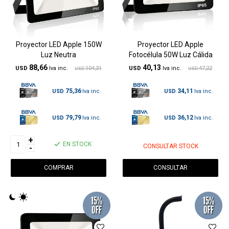
Proyector LED Apple 150W
Proyector LED Apple
Luz Neutra
Fotocélula 50W Luz Cálida
88,66
40,13
USD
104,31
USD
47,22
USD
USD
75,36
34,11
USD
USD
79,79
36,12
USD
USD
+
EN STOCK
CONSULTAR STOCK
-
CONSULTAR