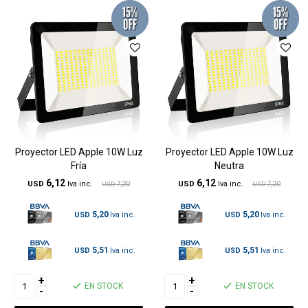
Proyector LED Apple 10W Luz
Proyector LED Apple 10W Luz
Fría
Neutra
6,12
6,12
USD
7,20
USD
7,20
USD
USD
5,20
5,20
USD
USD
5,51
5,51
USD
USD
+
+
EN STOCK
EN STOCK
-
-