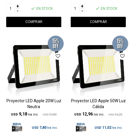
+
+
EN STOCK
EN STOCK
-
-
Proyector LED Apple 20W Luz
Proyector LED Apple 50W Luz
Neutra
Cálida
9,18
12,96
USD
10,80
USD
15,25
USD
USD
7,80
11,02
USD
USD