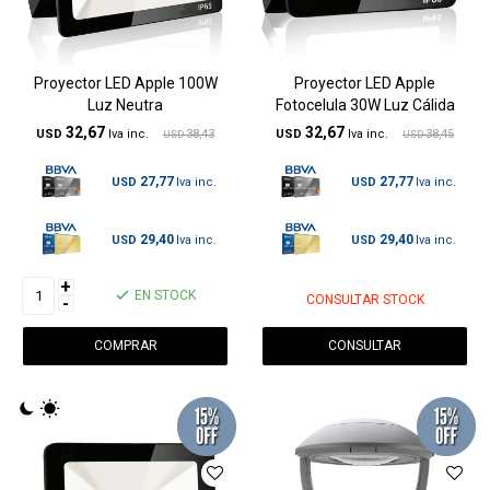
Proyector LED Apple 100W
Proyector LED Apple
Luz Neutra
Fotocelula 30W Luz Cálida
32,67
32,67
USD
38,43
USD
38,45
USD
USD
27,77
27,77
USD
USD
29,40
29,40
USD
USD
+
EN STOCK
CONSULTAR STOCK
-
CONSULTAR