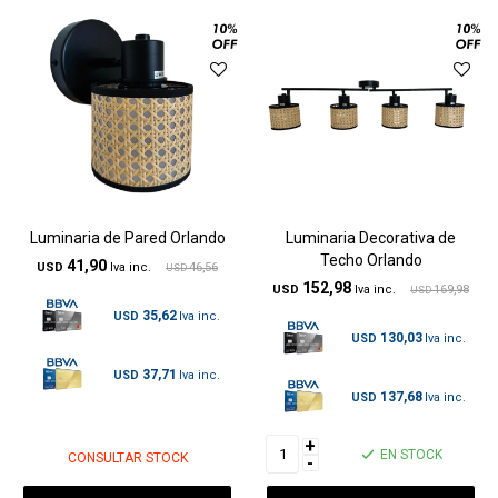
Luminaria de Pared Orlando
Luminaria Decorativa de
Techo Orlando
41,90
USD
46,56
USD
152,98
USD
169,98
USD
35,62
USD
130,03
USD
37,71
USD
137,68
USD
+
EN STOCK
CONSULTAR STOCK
-