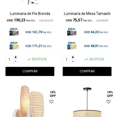
Luminaria de Pie Brenda
Luminaria de Mesa Tamashi
190,23
75,57
USD
211,37
USD
83,97
USD
USD
161,70
64,23
USD
USD
171,21
68,01
USD
USD
+
+
EN STOCK
EN STOCK
-
-