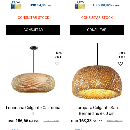
54,35
98,82
USD
USD
CONSULTAR STOCK
CONSULTAR STOCK
CONSULTAR
CONSULTAR
Luminaria Colgante California
Lámpara Colgante San
II
Bernardino ø 60 cm
186,66
163,33
USD
207,40
USD
181,48
USD
USD