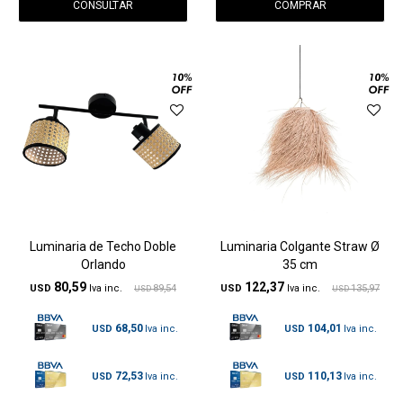
CONSULTAR
Luminaria de Techo Doble
Luminaria Colgante Straw Ø
Orlando
35 cm
80,59
122,37
USD
89,54
USD
135,97
USD
USD
68,50
104,01
USD
USD
72,53
110,13
USD
USD