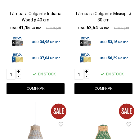
Lámpara Colgante Indiana
Lámpara Colgante Misisipi ø
Wood ø 40 cm
30 cm
41,15
62,54
USD
82,30
USD
69,49
USD
USD
34,98
53,16
USD
USD
37,04
56,29
USD
USD
+
+
EN STOCK
EN STOCK
-
-