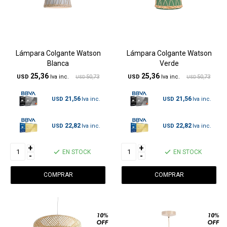
Lámpara Colgante Watson
Lámpara Colgante Watson
Blanca
Verde
25,36
25,36
USD
50,73
USD
50,73
USD
USD
21,56
21,56
USD
USD
22,82
22,82
USD
USD
+
+
EN STOCK
EN STOCK
-
-