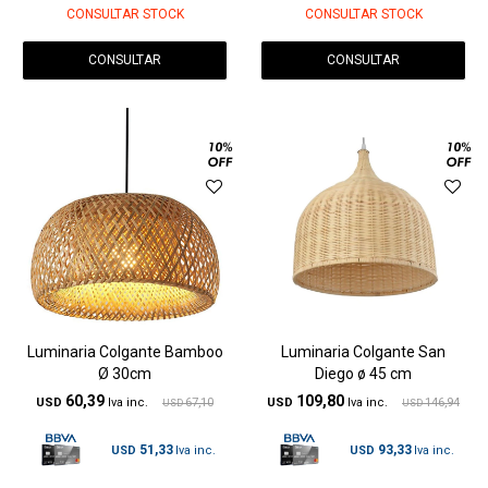
CONSULTAR STOCK
CONSULTAR STOCK
CONSULTAR
CONSULTAR
Luminaria Colgante Bamboo
Luminaria Colgante San
Ø 30cm
Diego ø 45 cm
60,39
109,80
USD
67,10
USD
146,94
USD
USD
51,33
93,33
USD
USD