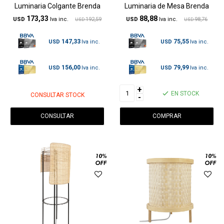
Luminaria Colgante Brenda
Luminaria de Mesa Brenda
173,33
88,88
USD
192,59
USD
98,76
USD
USD
147,33
75,55
USD
USD
156,00
79,99
USD
USD
+
EN STOCK
CONSULTAR STOCK
-
CONSULTAR