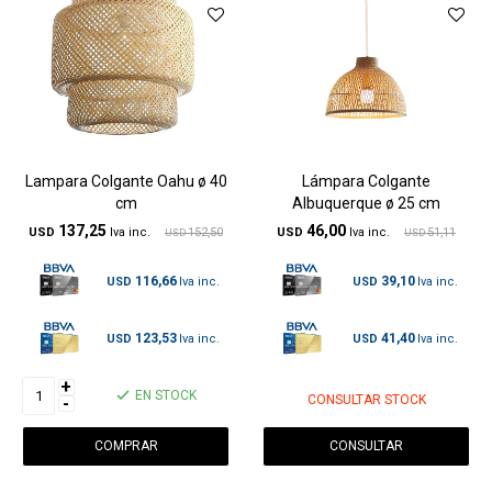
Lampara Colgante Oahu ø 40
Lámpara Colgante
cm
Albuquerque ø 25 cm
137,25
46,00
USD
152,50
USD
51,11
USD
USD
116,66
39,10
USD
USD
123,53
41,40
USD
USD
+
EN STOCK
CONSULTAR STOCK
-
CONSULTAR