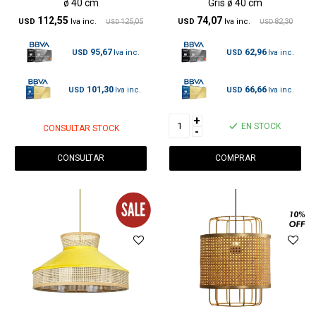
ø 40 cm
Gris ø 40 cm
112,55
74,07
USD
125,05
USD
82,30
USD
USD
95,67
62,96
USD
USD
101,30
66,66
USD
USD
+
EN STOCK
CONSULTAR STOCK
-
CONSULTAR