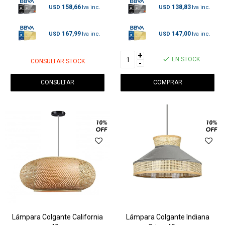
158,66
138,83
USD
USD
167,99
147,00
USD
USD
+
EN STOCK
CONSULTAR STOCK
-
CONSULTAR
Lámpara Colgante California
Lámpara Colgante Indiana