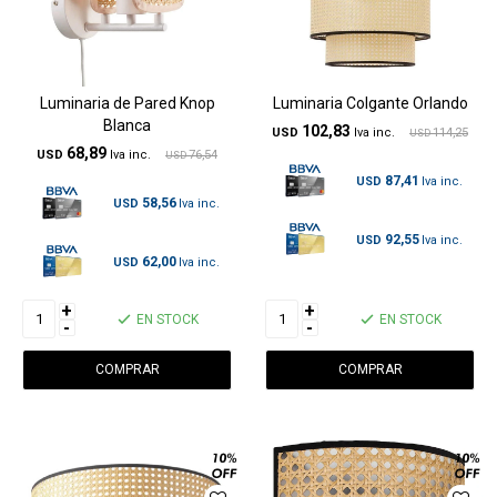
Luminaria de Pared Knop
Luminaria Colgante Orlando
Blanca
102,83
USD
114,25
USD
68,89
USD
76,54
USD
87,41
USD
58,56
USD
92,55
USD
62,00
USD
+
+
EN STOCK
EN STOCK
-
-