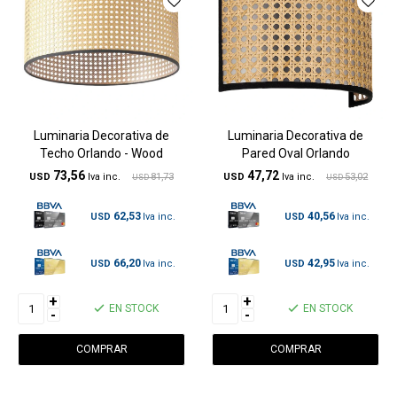
Luminaria Decorativa de
Luminaria Decorativa de
Techo Orlando - Wood
Pared Oval Orlando
73,56
47,72
USD
81,73
USD
53,02
USD
USD
62,53
40,56
USD
USD
66,20
42,95
USD
USD
+
+
EN STOCK
EN STOCK
-
-