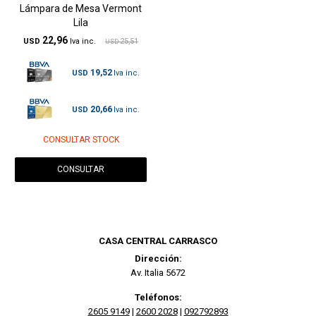
Lámpara de Mesa Vermont
Lila
22,96
USD
25,51
USD
19,52
USD
20,66
USD
CONSULTAR STOCK
CONSULTAR
CASA CENTRAL CARRASCO
Dirección:
Av. Italia 5672
Teléfonos:
2605 9149
|
2600 2028
|
092792893