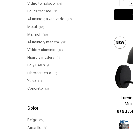
-
Vidrio templado
(71)
Policarbonato
(12)
Aluminio galvanizado
(37)
Metal
(55)
Marmol
(15)
Aluminio y madera
(31)
Vidrio y aluminio
(16)
Hierro y madera
(1)
Poly Resin
(3)
Fibrocemento
(5)
Yeso
(3)
Concreto
(3)
Lumina
Mus
Color
37,
USD
Beige
(27)
Amarillo
(4)