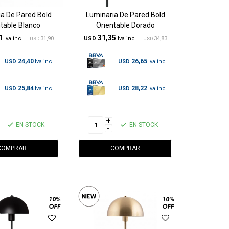
a De Pared Bold
Luminaria De Pared Bold
table Blanco
Orientable Dorado
1
31,35
31,90
USD
34,83
USD
USD
24,40
26,65
USD
USD
25,84
28,22
USD
USD
+
EN STOCK
EN STOCK
-