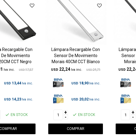
 Recargable Con
Lámpara Recargable Con
Lámpara
 De Movimiento
Sensor De Movimiento
Sensor
 20CM CCT Negro
Morais 40CM CCT Blanco
Morai
81
22,24
22,2
17,57
USD
24,71
USD
USD
USD
13,44
18,90
USD
USD
14,23
20,02
USD
USD
+
+
EN STOCK
EN STOCK
-
-