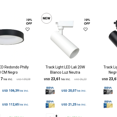
ED Redondo Philly
Track Light LED Lali 20W
Track Li
0 CM Negro
Blanco Luz Neutra
Negr
17
23,61
23,6
139,08
USD
26,23
USD
USD
USD
106,39
20,07
USD
USD
112,65
21,25
USD
USD
+