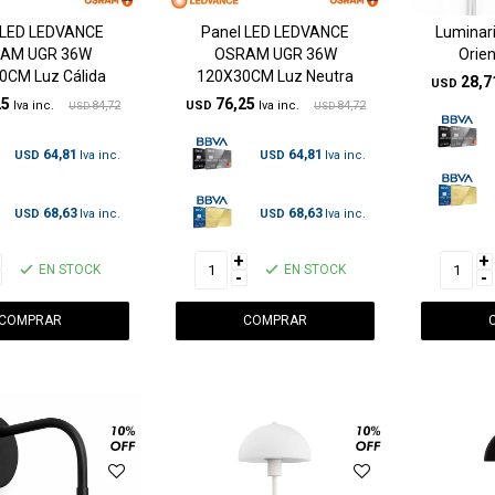
 LED LEDVANCE
Panel LED LEDVANCE
Luminari
AM UGR 36W
OSRAM UGR 36W
Orien
0CM Luz Cálida
120X30CM Luz Neutra
28,7
USD
25
76,25
84,72
USD
84,72
USD
USD
64,81
64,81
USD
USD
68,63
68,63
USD
USD
+
+
EN STOCK
EN STOCK
-
-