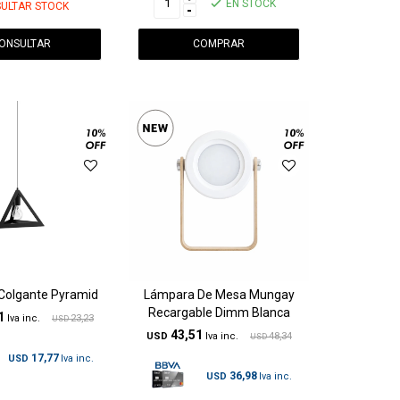
EN STOCK
ULTAR STOCK
-
ONSULTAR
Colgante Pyramid
Lámpara De Mesa Mungay
Recargable Dimm Blanca
1
23,23
USD
43,51
USD
48,34
USD
17,77
USD
36,98
USD