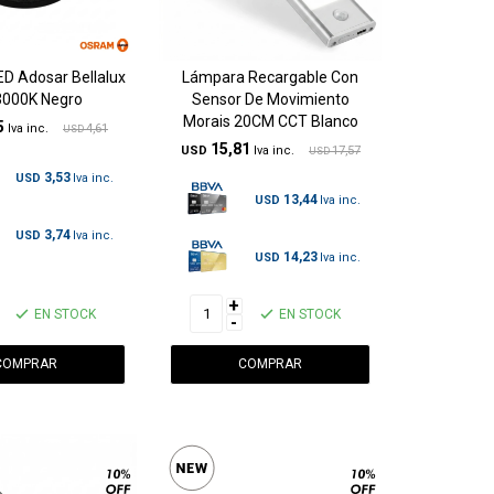
ED Adosar Bellalux
Lámpara Recargable Con
3000K Negro
Sensor De Movimiento
Morais 20CM CCT Blanco
5
4,61
USD
15,81
USD
17,57
USD
3,53
USD
13,44
USD
3,74
USD
14,23
USD
+
EN STOCK
EN STOCK
-