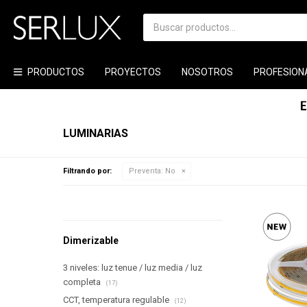
PRODUCTOS
PROYECTOS
NOSOTROS
PROFESION
LUMINARIAS
Filtrando por:
Preventa:
No
Dimerizable
3 niveles: luz tenue / luz media / luz
completa
(17)
CCT, temperatura regulable
(12)