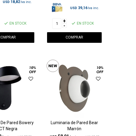
18,82
USD
39,16
USD
+
EN STOCK
EN STOCK
-
 De Pared Bowery
Luminaria de Pared Bear
CT Negra
Marrón