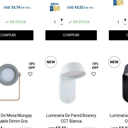
33,74
43,52
USD
USD
+
+
EN STOCK
EN STOCK
-
-
 De Mesa Mungay
Luminaria De Pared Bowery
Luminaria
able Dimm Gris
CCT Blanca
C