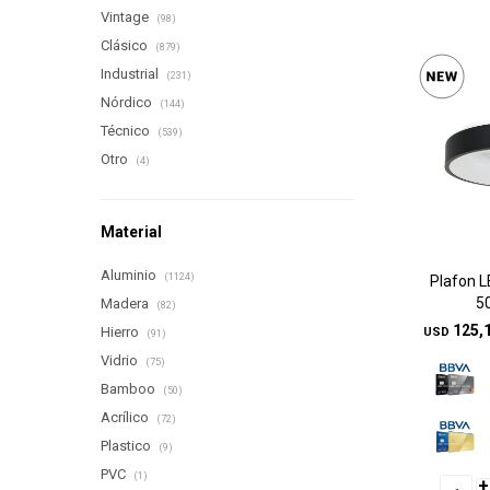
Vintage
(98)
Clásico
(879)
Industrial
(231)
Nórdico
(144)
Técnico
(539)
Otro
(4)
Material
Aluminio
(1124)
Plafon L
5
Madera
(82)
125,
Hierro
USD
(91)
Vidrio
(75)
Bamboo
(50)
Acrílico
(72)
Plastico
(9)
PVC
(1)
+