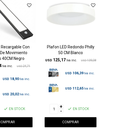
 Recargable Con
Plafon LED Redondo Philly
 De Movimiento
50 CM Blanco
s 40CM Negro
125,17
USD
139,08
USD
4
24,71
USD
106,39
USD
18,90
USD
112,65
USD
20,02
USD
+
EN STOCK
EN STOCK
-