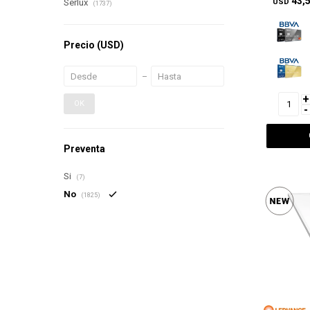
43,
USD
Serlux
(1737)
Precio
(USD)
+
OK
-
Preventa
Si
(7)
No
(1825)