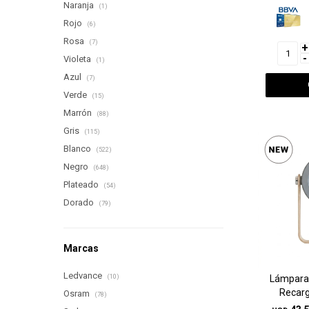
Naranja
(1)
Rojo
(6)
Rosa
(7)
+
-
Violeta
(1)
Azul
(7)
Verde
(15)
Marrón
(88)
Gris
(115)
Blanco
(522)
Negro
(648)
Plateado
(54)
Dorado
(79)
Marcas
Ledvance
Lámpara
(10)
Recarg
Osram
(78)