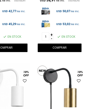
2
58,91
55,91
USD
65,45
USD
USD
42,77
50,07
USD
USD
45,29
53,02
USD
USD
+
EN STOCK
EN STOCK
-