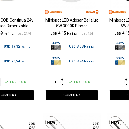
 COB Continua 24v
Minispot LED Adosar Bellalux
Minispot L
lida Dimerizable
5W 3000K Blanco
5W 
49
4,15
4,1
24,99
USD
4,61
USD
USD
USD
19,12
3,53
USD
USD
20,24
3,74
USD
USD
+
+
EN STOCK
EN STOCK
-
-