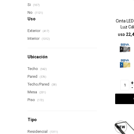
Si
(107)
No
(1121)
Uso
Cinta LED
Luz Cá
Exterior
(417)
22,
USD
Interior
(1312)
Ubicación
Techo
(942)
Pared
(576)
+
Techo/Pared
(38)
-
Mesa
(201)
Piso
(172)
Tipo
Residencial
(1311)