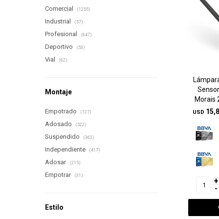
Comercial
(1255)
Industrial
(57)
Profesional
(647)
Deportivo
(53)
Vial
(62)
Lámpara
Sensor
Montaje
Morais
Empotrado
15,
USD
(127)
Adosado
(522)
Suspendido
(363)
Independiente
(417)
Adosar
(215)
Empotrar
(31)
+
-
Estilo