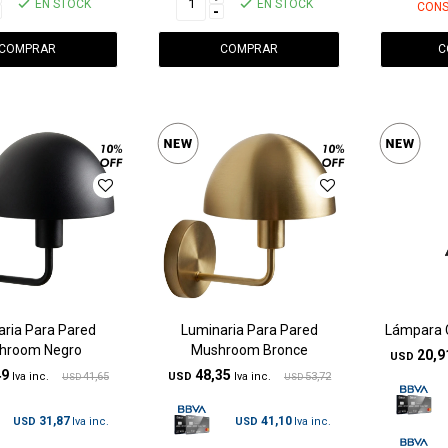
EN STOCK
EN STOCK
CONS
-
C
ria Para Pared
Luminaria Para Pared
Lámpara 
hroom Negro
Mushroom Bronce
20,9
USD
49
48,35
41,65
USD
53,72
USD
USD
31,87
41,10
USD
USD