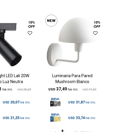
ght LED Lali 20W
Luminaria Para Pared
o Luz Neutra
Mushroom Blanco
1
37,49
26,23
USD
41,65
USD
USD
20,07
31,87
USD
USD
21,25
33,74
USD
USD
+