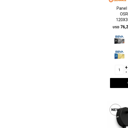
Panel
OSR
120X3
76,
USD
+
-