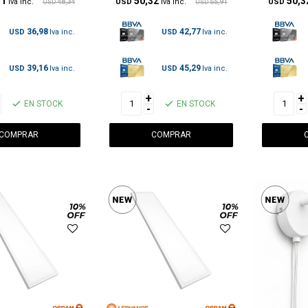
51
50,32
50,3
48,34
USD
55,91
USD
USD
USD
36,98
42,77
USD
USD
39,16
45,29
USD
USD
+
+
EN STOCK
EN STOCK
-
-