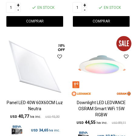
+
+
EN STOCK
EN STOCK
-
-
Panel LED 40W 60X60CM Luz
Downlight LED LEDVANCE
Neutra
OSRAM Smart WiFi 15W
RGBW
40,77
USD
45,30
USD
44,55
USD
89,11
USD
34,65
USD