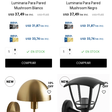
Luminaria Para Pared
Luminaria Para Pared
Mushroom Blanco
Mushroom Negro
37,49
37,49
USD
41,65
USD
41,65
USD
USD
31,87
31,87
USD
USD
33,74
33,74
USD
USD
+
+
EN STOCK
EN STOCK
-
-