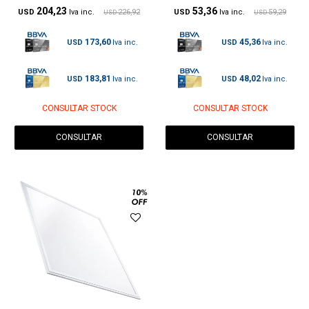
204,23
53,36
USD
226,92
USD
59,29
USD
USD
173,60
45,36
USD
USD
183,81
48,02
USD
USD
CONSULTAR STOCK
CONSULTAR STOCK
CONSULTAR
CONSULTAR