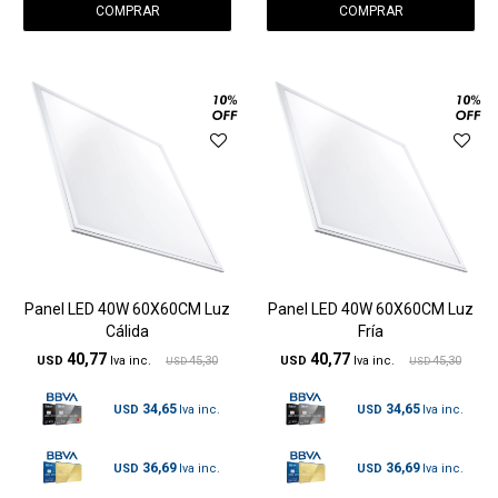
Panel LED 40W 60X60CM Luz
Panel LED 40W 60X60CM Luz
Cálida
Fría
40,77
40,77
USD
45,30
USD
45,30
USD
USD
34,65
34,65
USD
USD
36,69
36,69
USD
USD