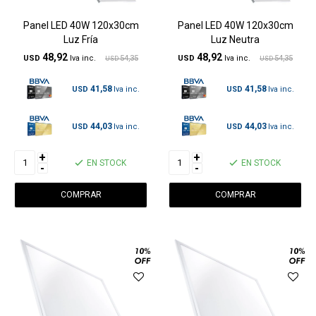
Panel LED 40W 120x30cm
Panel LED 40W 120x30cm
Luz Fría
Luz Neutra
48,92
48,92
USD
54,35
USD
54,35
USD
USD
41,58
41,58
USD
USD
44,03
44,03
USD
USD
+
+
EN STOCK
EN STOCK
-
-