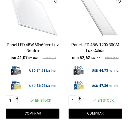
Panel LED 48W 60x60cm Luz
Panel LED 48W 120X30CM
Neutra
Luz Cálida
41,07
52,62
USD
45,87
USD
58,47
USD
USD
34,91
44,73
USD
USD
36,96
47,36
USD
USD
+
+
EN STOCK
EN STOCK
-
-