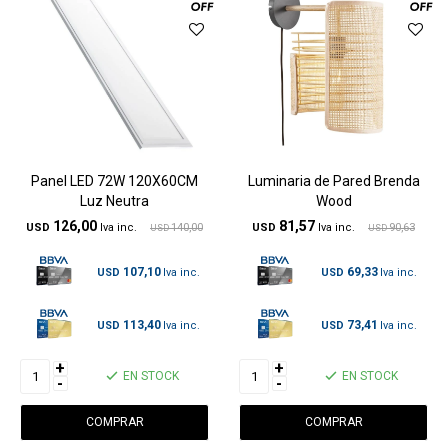
Panel LED 72W 120X60CM
Luminaria de Pared Brenda
Luz Neutra
Wood
126,00
81,57
USD
140,00
USD
90,63
USD
USD
107,10
69,33
USD
USD
113,40
73,41
USD
USD
+
+
EN STOCK
EN STOCK
-
-