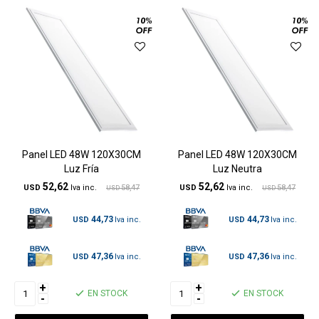
Panel LED 48W 120X30CM
Panel LED 48W 120X30CM
Luz Fría
Luz Neutra
52,62
52,62
USD
58,47
USD
58,47
USD
USD
44,73
44,73
USD
USD
47,36
47,36
USD
USD
+
+
EN STOCK
EN STOCK
-
-