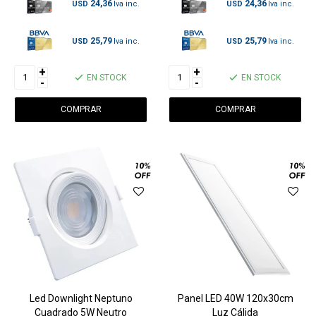
24,36
24,36
USD
USD
25,79
25,79
USD
USD
+
+
EN STOCK
EN STOCK
-
-
Led Downlight Neptuno
Panel LED 40W 120x30cm
Cuadrado 5W Neutro
Luz Cálida