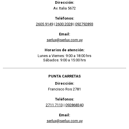
Dirección:
Av. Italia 5672
Teléfonos:
2605 9149
|
2600 2028
|
092792893
Email:
serlux@serlux.com.uy
Horarios de atención:
Lunes a Viernes: 9:00 a 18:00 hrs
Sábados: 9:00 a 15:00 hrs
PUNTA CARRETAS
Dirección:
Francisco Ros 2781
Teléfonos:
2711 7113
|
092868340
Email:
serlux@serlux.com.uy