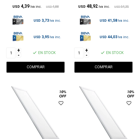
4,39
48,92
USD
4,88
USD
54,35
USD
USD
3,73
41,58
USD
USD
3,95
44,03
USD
USD
+
+
EN STOCK
EN STOCK
-
-