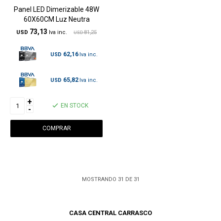
Panel LED Dimerizable 48W
60X60CM Luz Neutra
73,13
USD
81,25
USD
62,16
USD
65,82
USD
+
EN STOCK
-
MOSTRANDO
31
DE
31
CASA CENTRAL CARRASCO