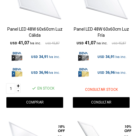
Panel LED 48W 60x60cm Luz
Panel LED 48W 60x60cm Luz
Cálida
Fría
41,07
41,07
USD
45,87
USD
45,87
USD
USD
34,91
34,91
USD
USD
36,96
36,96
USD
USD
+
EN STOCK
CONSULTAR STOCK
-
CONSULTAR