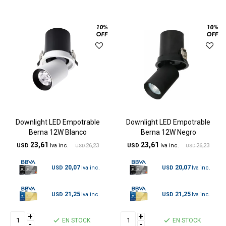
Downlight LED Empotrable
Downlight LED Empotrable
Berna 12W Blanco
Berna 12W Negro
23,61
23,61
USD
26,23
USD
26,23
USD
USD
20,07
20,07
USD
USD
21,25
21,25
USD
USD
+
+
EN STOCK
EN STOCK
-
-