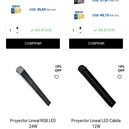
37,87
USD
36,69
USD
40,10
USD
+
+
EN STOCK
EN STOCK
-
-
Proyector Lineal RGB LED
Proyector Lineal LED Cálida
24W
12W