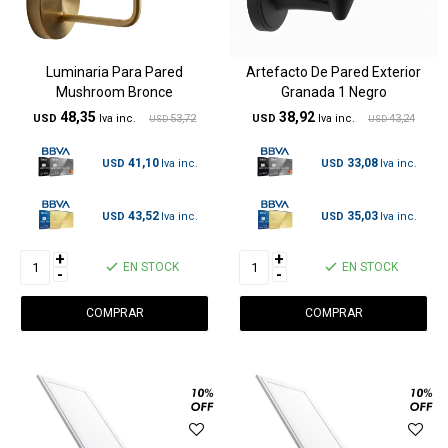
Luminaria Para Pared
Artefacto De Pared Exterior
Mushroom Bronce
Granada 1 Negro
48,35
38,92
USD
53,72
USD
43,24
USD
USD
41,10
33,08
USD
USD
43,52
35,03
USD
USD
+
+
EN STOCK
EN STOCK
-
-