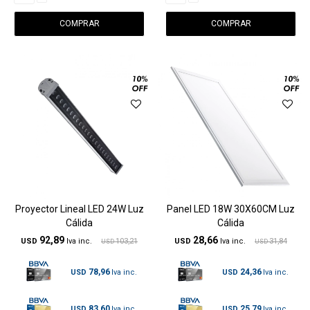
Proyector Lineal LED 24W Luz
Panel LED 18W 30X60CM Luz
Cálida
Cálida
92,89
28,66
USD
103,21
USD
31,84
USD
USD
78,96
24,36
USD
USD
83,60
25,79
USD
USD