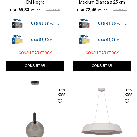
CM Negro
Medium Blanca ø 25 cm
65,33
72,46
USD
72,59
USD
80,51
USD
USD
55,53
61,59
USD
USD
58,80
65,21
USD
USD
CONSULTAR STOCK
CONSULTAR STOCK
CONSULTAR
CONSULTAR