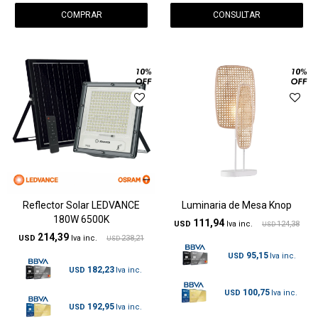
CONSULTAR
Reflector Solar LEDVANCE
Luminaria de Mesa Knop
180W 6500K
111,94
USD
124,38
USD
214,39
USD
238,21
USD
95,15
USD
182,23
USD
100,75
USD
192,95
USD