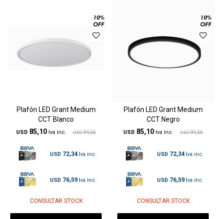
Plafón LED Grant Medium
Plafón LED Grant Medium
CCT Blanco
CCT Negro
85,10
85,10
USD
94,56
USD
94,56
USD
USD
72,34
72,34
USD
USD
76,59
76,59
USD
USD
CONSULTAR STOCK
CONSULTAR STOCK