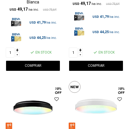
Blanca
49,17
USD
75,64
USD
49,17
USD
75,64
USD
41,79
USD
41,79
USD
44,25
USD
44,25
USD
+
+
EN STOCK
EN STOCK
-
-