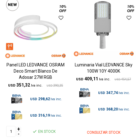
Panel LED LEDVANCE OSRAM
Luminaria Vial LEDVANCE Sky
Deco Smart Blanco De
100W 10Y 4000K
Adosar 27W RGB
409,11
USD
454,57
USD
351,32
USD
390,35
USD
347,74
USD
298,62
USD
368,20
USD
316,19
USD
+
EN STOCK
CONSULTAR STOCK
-