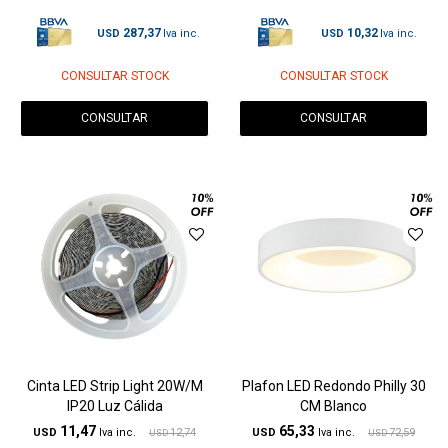
287,37
10,32
USD
USD
CONSULTAR STOCK
CONSULTAR STOCK
CONSULTAR
CONSULTAR
Cinta LED Strip Light 20W/M
Plafon LED Redondo Philly 30
IP20 Luz Cálida
CM Blanco
11,47
65,33
USD
12,74
USD
72,59
USD
USD