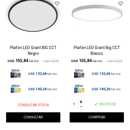
Plafón LED Grant BIG CCT
Plafón LED Grant Big CCT
Negro
Blanco
155,84
155,84
USD
173,15
USD
173,15
USD
USD
132,46
132,46
USD
USD
140,26
140,26
USD
USD
+
EN STOCK
CONSULTAR STOCK
-
CONSULTAR