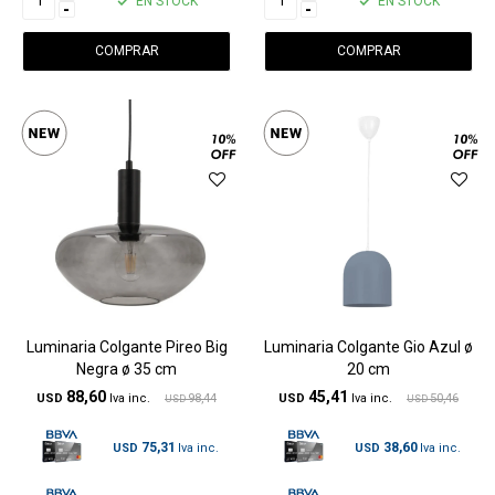
EN STOCK
EN STOCK
-
-
Luminaria Colgante Pireo Big
Luminaria Colgante Gio Azul ø
Negra ø 35 cm
20 cm
88,60
45,41
USD
98,44
USD
50,46
USD
USD
75,31
38,60
USD
USD