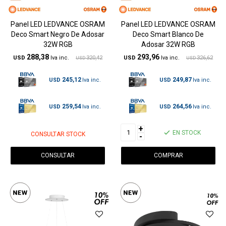
Panel LED LEDVANCE OSRAM
Panel LED LEDVANCE OSRAM
Deco Smart Negro De Adosar
Deco Smart Blanco De
32W RGB
Adosar 32W RGB
288,38
293,96
USD
320,42
USD
326,62
USD
USD
245,12
249,87
USD
USD
259,54
264,56
USD
USD
+
EN STOCK
CONSULTAR STOCK
-
CONSULTAR