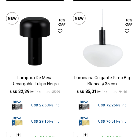
Lampara De Mesa
Luminaria Colgante Pireo Big
Recargable Tulipa Negra
Blanca ø 35 cm
32,39
85,01
USD
35,99
USD
94,46
USD
USD
27,53
72,26
USD
USD
29,15
76,51
USD
USD
+
+