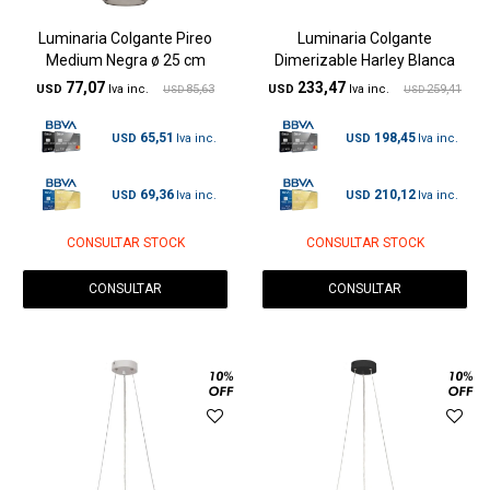
Luminaria Colgante Pireo
Luminaria Colgante
Medium Negra ø 25 cm
Dimerizable Harley Blanca
77,07
233,47
USD
85,63
USD
259,41
USD
USD
65,51
198,45
USD
USD
69,36
210,12
USD
USD
CONSULTAR STOCK
CONSULTAR STOCK
CONSULTAR
CONSULTAR