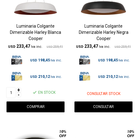
Luminaria Colgante
Luminaria Colgante
Dimerizable Harley Blanca
Dimerizable Harley Negra
Cooper
Cooper
233,47
233,47
USD
259,41
USD
259,41
USD
USD
198,45
198,45
USD
USD
210,12
210,12
USD
USD
+
EN STOCK
CONSULTAR STOCK
-
CONSULTAR