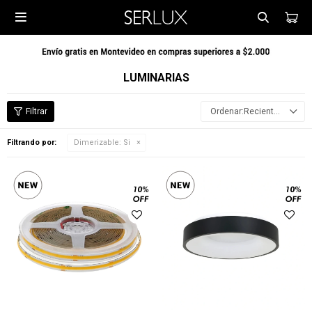

LUMINARIAS
Recientes
Filtrando por:
Dimerizable:
Si