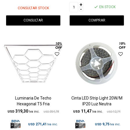
+
EN STOCK
CONSULTAR STOCK
-
CONSULTAR
Luminaria De Techo
Cinta LED Strip Light 20W/M
Hexagonal T5 Fria
IP20 Luz Neutra
319,30
11,47
USD
354,78
USD
12,74
USD
USD
271,41
9,75
USD
USD