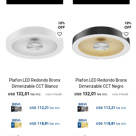
Plafon LED Redondo Bronx
Plafon LED Redondo Bronx
Dimerizable CCT Blanco
Dimerizable CCT Negro
132,01
132,01
USD
146,68
USD
146,68
USD
USD
112,21
112,21
USD
USD
118,81
118,81
USD
USD