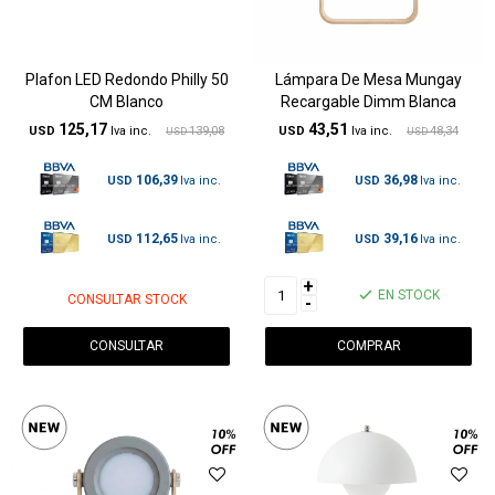
Plafon LED Redondo Philly 50
Lámpara De Mesa Mungay
CM Blanco
Recargable Dimm Blanca
125,17
43,51
USD
139,08
USD
48,34
USD
USD
106,39
36,98
USD
USD
112,65
39,16
USD
USD
+
EN STOCK
CONSULTAR STOCK
-
CONSULTAR