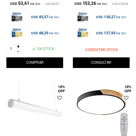
53,61
153,26
USD
59,57
USD
170,29
USD
USD
45,57
130,27
USD
USD
48,25
137,93
USD
USD
+
EN STOCK
CONSULTAR STOCK
-
CONSULTAR