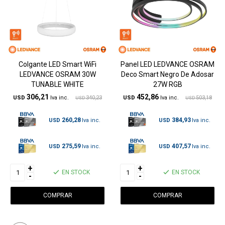
Colgante LED Smart WiFi
Panel LED LEDVANCE OSRAM
LEDVANCE OSRAM 30W
Deco Smart Negro De Adosar
TUNABLE WHITE
27W RGB
306,21
452,86
USD
340,23
USD
503,18
USD
USD
260,28
384,93
USD
USD
275,59
407,57
USD
USD
+
+
EN STOCK
EN STOCK
-
-