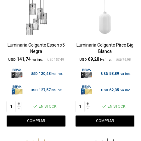
Luminaria Colgante Essen x5
Luminaria Colgante Pirce Big
Negra
Blanca
141,74
69,28
USD
157,49
USD
76,98
USD
USD
120,48
58,89
USD
USD
127,57
62,35
USD
USD
+
+
EN STOCK
EN STOCK
-
-