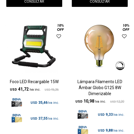
CONSULTAR
CONSULTAR
Foco LED Recargable 15W
Lámpara Filamento LED
Ámbar Globo G125 8W
41,72
USD
46,36
USD
Dimerizable
10,98
USD
12,20
USD
35,46
USD
9,33
USD
37,55
USD
9,88
USD