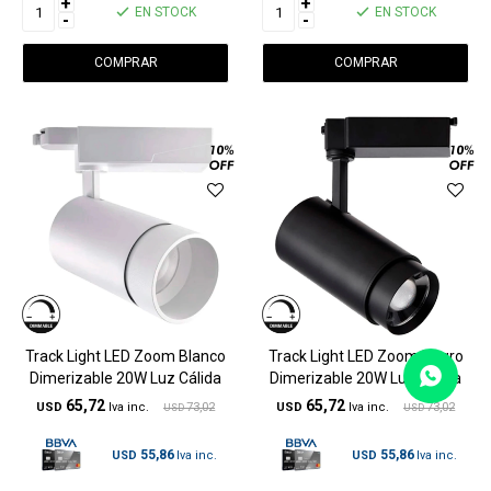
+
+
EN STOCK
EN STOCK
-
-
Track Light LED Zoom Blanco
Track Light LED Zoom Negro
Dimerizable 20W Luz Cálida
Dimerizable 20W Luz Cálida
65,72
65,72
USD
73,02
USD
73,02
USD
USD
55,86
55,86
USD
USD