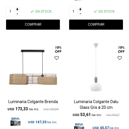
+
+
EN STOCK
EN STOCK
-
-
Luminaria Colgante Brenda
Luminaria Colgante Dalu
Glass Gris ø 20 cm
173,33
USD
192,59
USD
53,61
USD
59,57
USD
147,33
USD
45,57
USD