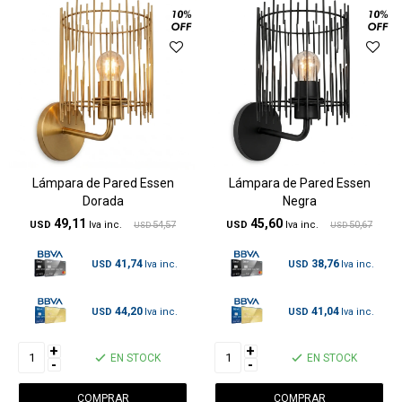
Lámpara de Pared Essen
Lámpara de Pared Essen
Dorada
Negra
49,11
45,60
USD
54,57
USD
50,67
USD
USD
41,74
38,76
USD
USD
44,20
41,04
USD
USD
+
+
EN STOCK
EN STOCK
-
-