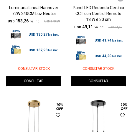
Luminaria Lineal Hannover
Panel LED Redondo Cerchio
72W 240CM Luz Neutra
CCT con Control Remoto
18 W ø 30 cm
153,26
USD
170,29
USD
49,11
USD
54,57
USD
130,27
USD
41,74
USD
137,93
USD
44,20
USD
CONSULTAR STOCK
CONSULTAR STOCK
CONSULTAR
CONSULTAR