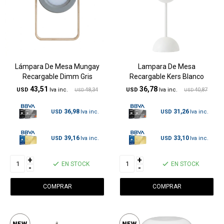
Lámpara De Mesa Mungay
Lampara De Mesa
Recargable Dimm Gris
Recargable Kers Blanco
43,51
36,78
USD
48,34
USD
40,87
USD
USD
36,98
31,26
USD
USD
39,16
33,10
USD
USD
+
+
EN STOCK
EN STOCK
-
-