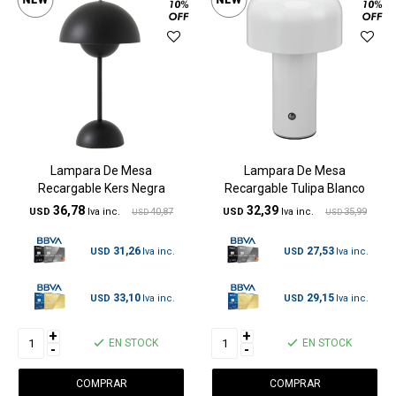
Lampara De Mesa
Lampara De Mesa
Recargable Kers Negra
Recargable Tulipa Blanco
36,78
32,39
USD
40,87
USD
35,99
USD
USD
31,26
27,53
USD
USD
33,10
29,15
USD
USD
+
+
EN STOCK
EN STOCK
-
-