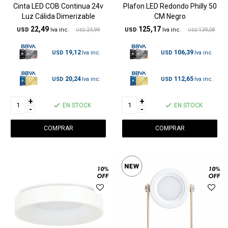
Cinta LED COB Continua 24v
Plafon LED Redondo Philly 50
Luz Cálida Dimerizable
CM Negro
22,49
125,17
USD
24,99
USD
139,08
USD
USD
19,12
106,39
USD
USD
20,24
112,65
USD
USD
+
+
EN STOCK
EN STOCK
-
-