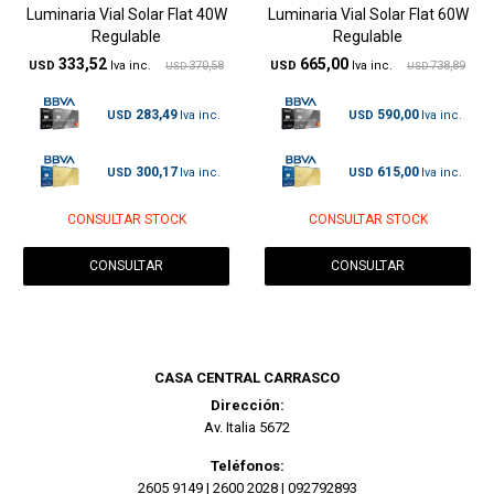
Luminaria Vial Solar Flat 40W
Luminaria Vial Solar Flat 60W
Regulable
Regulable
333,52
665,00
USD
370,58
USD
738,89
USD
USD
283,49
590,00
USD
USD
300,17
615,00
USD
USD
CONSULTAR STOCK
CONSULTAR STOCK
CONSULTAR
CONSULTAR
CASA CENTRAL CARRASCO
Dirección:
Av. Italia 5672
Teléfonos:
2605 9149
|
2600 2028
|
092792893