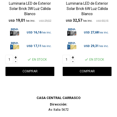
Luminaria LED de Exterior
Luminaria LED de Exterior
Solar Brick 3W Luz Cálida
Solar Brick 6W Luz Cálida
Blanco
Blanco
19,01
32,57
USD
29,52
USD
50,15
USD
USD
16,16
27,68
USD
USD
17,11
29,31
USD
USD
+
+
EN STOCK
EN STOCK
-
-
CASA CENTRAL CARRASCO
Dirección:
Av. Italia 5672