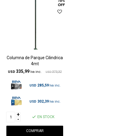
Columna de Parque Cilindrica
4mt
335,99
USD
373,32
USD
285,59
USD
302,39
USD
+
EN STOCK
-