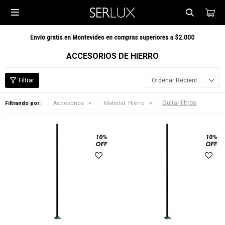

ACCESORIOS DE HIERRO
Recientes
Quitar filtros
Filtrando por:
Accesorios
Material:
Hierro