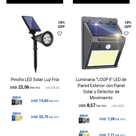
Pincho LED Solar Luz Fría
Luminaria "LOOP II" LED de
Pared Exterior con Panel
23,06
USD
25,62
USD
Solar y Detector de
Movimiento
19,60
USD
8,57
USD
9,52
USD
20,75
USD
7,28
USD
7,71
USD