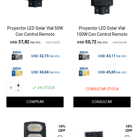
Proyector LED Solar Víal 50W
Proyector LED Solar Víal
Con Control Remoto
100W Con Control Remoto
37,82
50,72
USD
42,02
USD
56,36
USD
USD
32,15
43,11
USD
USD
34,04
45,65
USD
USD
+
EN STOCK
CONSULTAR STOCK
-
CONSULTAR