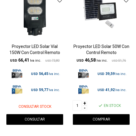
Proyector LED Solar Víal
Proyector LED Solar 50W Con
150W Con Control Remoto
Control Remoto
66,41
46,58
USD
73,80
USD
51,76
USD
USD
56,45
39,59
USD
USD
59,77
41,92
USD
USD
+
EN STOCK
CONSULTAR STOCK
-
CONSULTAR