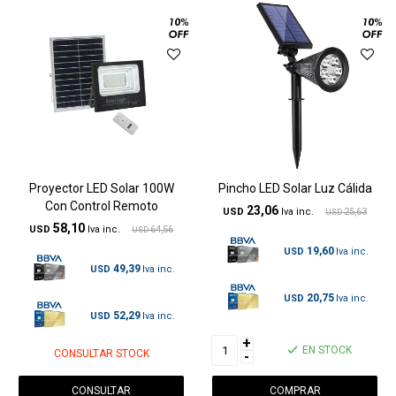
Proyector LED Solar 100W
Pincho LED Solar Luz Cálida
Con Control Remoto
23,06
USD
25,63
USD
58,10
USD
64,56
USD
19,60
USD
49,39
USD
20,75
USD
52,29
USD
+
EN STOCK
CONSULTAR STOCK
-
CONSULTAR