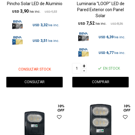
Pincho Solar LED de Aluminio
Luminaria "LOOP" LED de
Pared Exterior con Panel
3,90
USD
4,33
USD
Solar
7,52
USD
8,36
USD
3,32
USD
6,39
USD
3,51
USD
6,77
USD
+
EN STOCK
CONSULTAR STOCK
-
CONSULTAR