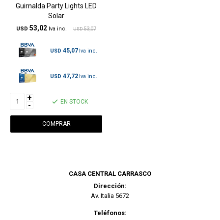
Guirnalda Party Lights LED
Solar
53,02
USD
53,07
USD
45,07
USD
47,72
USD
+
EN STOCK
-
CASA CENTRAL CARRASCO
Dirección:
Av. Italia 5672
Teléfonos: