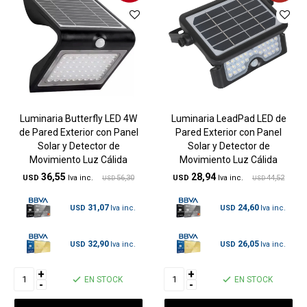
Luminaria Butterfly LED 4W
Luminaria LeadPad LED de
de Pared Exterior con Panel
Pared Exterior con Panel
Solar y Detector de
Solar y Detector de
Movimiento Luz Cálida
Movimiento Luz Cálida
36,55
28,94
USD
56,30
USD
44,52
USD
USD
31,07
24,60
USD
USD
32,90
26,05
USD
USD
+
+
EN STOCK
EN STOCK
-
-