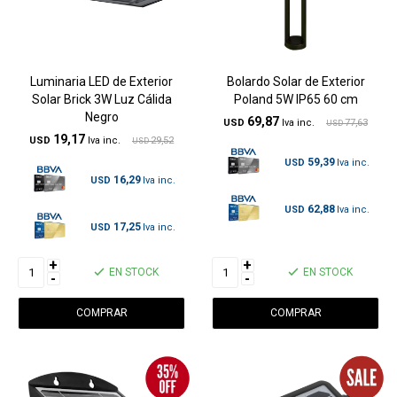
Luminaria LED de Exterior
Bolardo Solar de Exterior
Solar Brick 3W Luz Cálida
Poland 5W IP65 60 cm
Negro
69,87
USD
77,63
USD
19,17
USD
29,52
USD
59,39
USD
16,29
USD
62,88
USD
17,25
USD
+
+
EN STOCK
EN STOCK
-
-