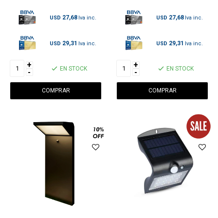
27,68
27,68
USD
USD
29,31
29,31
USD
USD
+
+
EN STOCK
EN STOCK
-
-