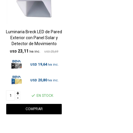
Luminaria Breck LED de Pared
Exterior con Panel Solar y
Detector de Movimiento
23,11
USD
25,69
USD
19,64
USD
20,80
USD
+
EN STOCK
-