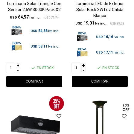
Luminaria Solar Triangle Con
Luminaria LED de Exterior
Sensor 2,6W 3000K Pack X2
Solar Brick 3W Luz Cálida
Blanco
64,57
USD
71,74
USD
19,01
USD
29,52
USD
54,88
USD
16,16
USD
58,11
USD
17,11
USD
+
+
EN STOCK
EN STOCK
-
-