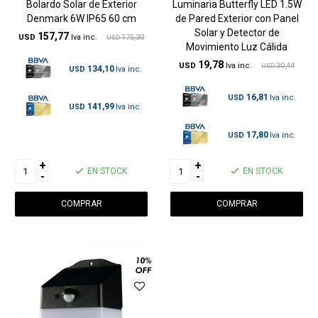
Bolardo Solar de Exterior
Luminaria Butterfly LED 1.5W
Denmark 6W IP65 60 cm
de Pared Exterior con Panel
Solar y Detector de
157,77
USD
175,30
USD
Movimiento Luz Cálida
19,78
USD
30,44
USD
134,10
USD
16,81
USD
141,99
USD
17,80
USD
+
+
EN STOCK
EN STOCK
-
-