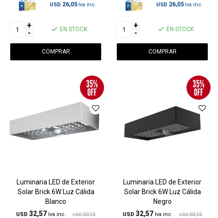
26,05
26,05
USD
USD
+
+
EN STOCK
EN STOCK
-
-
Luminaria LED de Exterior
Luminaria LED de Exterior
Solar Brick 6W Luz Cálida
Solar Brick 6W Luz Cálida
Blanco
Negro
32,57
32,57
USD
50,15
USD
50,15
USD
USD