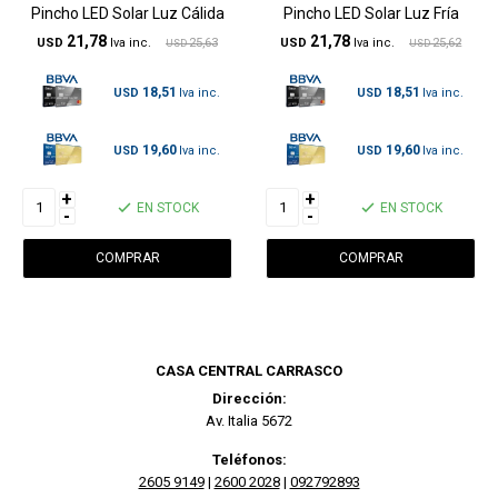
Pincho LED Solar Luz Cálida
Pincho LED Solar Luz Fría
21,78
21,78
USD
25,63
USD
25,62
USD
USD
18,51
18,51
USD
USD
19,60
19,60
USD
USD
+
+
EN STOCK
EN STOCK
-
-
CASA CENTRAL CARRASCO
Dirección:
Av. Italia 5672
Teléfonos:
2605 9149
|
2600 2028
|
092792893