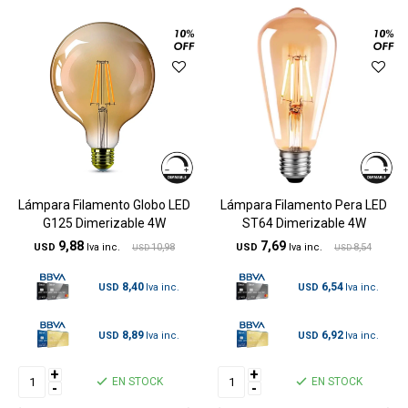
Lámpara Filamento Globo LED
Lámpara Filamento Pera LED
G125 Dimerizable 4W
ST64 Dimerizable 4W
9,88
7,69
USD
10,98
USD
8,54
USD
USD
8,40
6,54
USD
USD
8,89
6,92
USD
USD
+
+
EN STOCK
EN STOCK
-
-