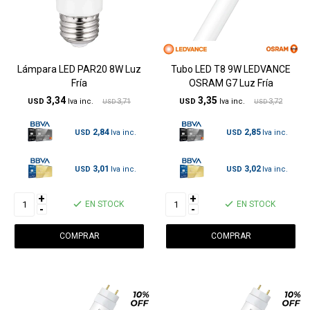
Lámpara LED PAR20 8W Luz
Tubo LED T8 9W LEDVANCE
Fría
OSRAM G7 Luz Fría
3,34
3,35
USD
3,71
USD
3,72
USD
USD
2,84
2,85
USD
USD
3,01
3,02
USD
USD
+
+
EN STOCK
EN STOCK
-
-