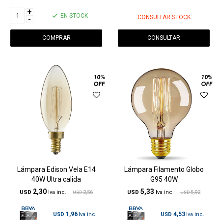
+
EN STOCK
CONSULTAR STOCK
-
CONSULTAR
Lámpara Edison Vela E14
Lámpara Filamento Globo
40W Ultra calida
G95 40W
2,30
5,33
USD
2,56
USD
5,92
USD
USD
1,96
4,53
USD
USD