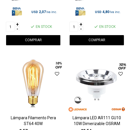
2,07
4,80
USD
USD
+
+
EN STOCK
EN STOCK
-
-
Lámpara Filamento Pera
Lámpara LED AR111 GU10
ST64 40W
10W Dimerizable OSRAM