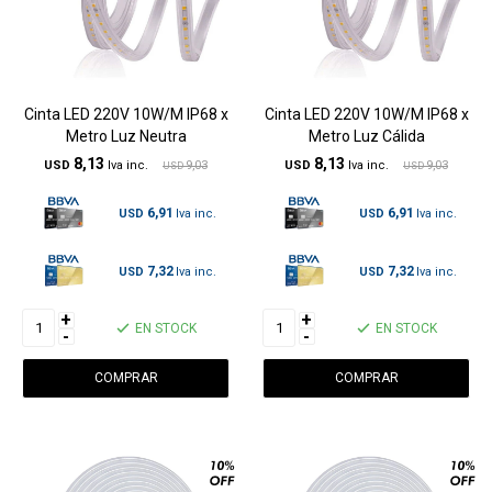
Cinta LED 220V 10W/M IP68 x
Cinta LED 220V 10W/M IP68 x
Metro Luz Neutra
Metro Luz Cálida
8,13
8,13
USD
9,03
USD
9,03
USD
USD
6,91
6,91
USD
USD
7,32
7,32
USD
USD
+
+
EN STOCK
EN STOCK
-
-