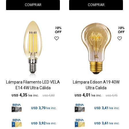
Lámpara Filamento LED VELA
Lámpara Edison A19 40W
E14 4W Ultra Cálida
Ultra Calida
4,35
4,01
USD
4,83
USD
4,45
USD
USD
3,70
3,41
USD
USD
3,92
3,61
USD
USD