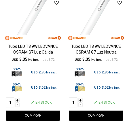
Tubo LED T8 9W LEDVANCE
Tubo LED T8 9W LEDVANCE
OSRAM G7 Luz Cálida
OSRAM G7 Luz Neutra
3,35
3,35
USD
3,72
USD
3,72
USD
USD
2,85
2,85
USD
USD
3,02
3,02
USD
USD
+
+
EN STOCK
EN STOCK
-
-