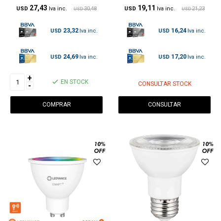
27,43
19,11
USD
30,48
USD
21,23
USD
USD
23,32
16,24
USD
USD
24,69
17,20
USD
USD
+
EN STOCK
CONSULTAR STOCK
-
CONSULTAR