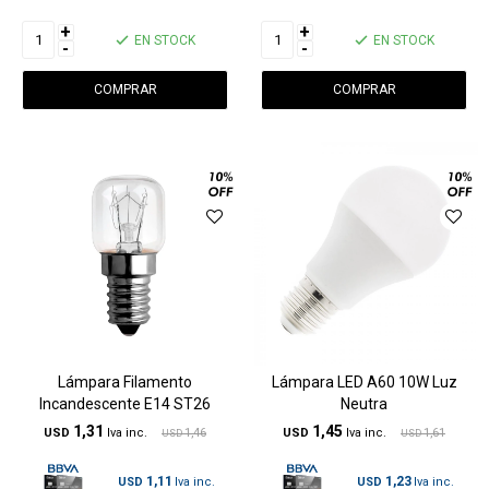
+
+
EN STOCK
EN STOCK
-
-
Lámpara Filamento
Lámpara LED A60 10W Luz
Incandescente E14 ST26
Neutra
1,31
1,45
USD
1,46
USD
1,61
USD
USD
1,11
1,23
USD
USD