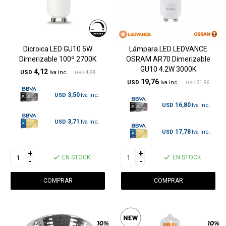
Dicroica LED GU10 5W
Lámpara LED LEDVANCE
Dimerizable 100º 2700K
OSRAM AR70 Dimerizable
GU10 4.2W 3000K
4,12
USD
4,58
USD
19,76
USD
21,96
USD
3,50
USD
16,80
USD
3,71
USD
17,78
USD
+
+
EN STOCK
EN STOCK
-
-