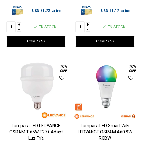
31,72
11,17
USD
USD
+
+
EN STOCK
EN STOCK
-
-
Lámpara LED LEDVANCE
Lámpara LED Smart WiFi
OSRAM T 65W E27+ Adapt
LEDVANCE OSRAM A60 9W
Luz Fría
RGBW