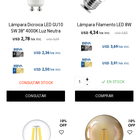
Lámpara Dicroica LED GU10
Lámpara Filamento LED 8W
5W 38° 4000K Luz Neutra
4,34
USD
4,82
USD
2,78
USD
3,09
USD
3,69
USD
2,36
USD
3,91
USD
2,50
USD
+
EN STOCK
CONSULTAR STOCK
-
CONSULTAR