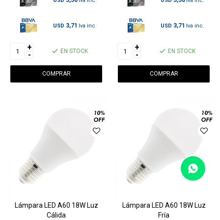
USD
USD
3,71
3,71
USD
USD
+
+
EN STOCK
EN STOCK
-
-
Lámpara LED A60 18W Luz
Lámpara LED A60 18W Luz
Cálida
Fría