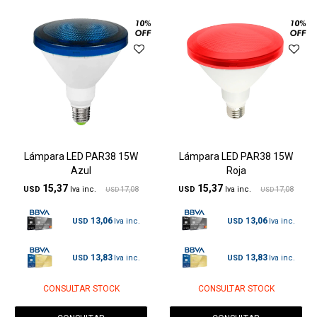
Lámpara LED PAR38 15W
Lámpara LED PAR38 15W
Azul
Roja
15,37
15,37
USD
17,08
USD
17,08
USD
USD
13,06
13,06
USD
USD
13,83
13,83
USD
USD
CONSULTAR STOCK
CONSULTAR STOCK