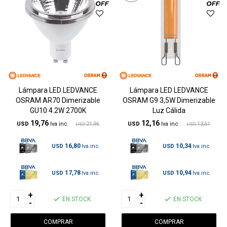
Lámpara LED LEDVANCE
Lámpara LED LEDVANCE
OSRAM AR70 Dimerizable
OSRAM G9 3,5W Dimerizable
GU10 4.2W 2700K
Luz Cálida
19,76
12,16
USD
21,96
USD
13,51
USD
USD
16,80
10,34
USD
USD
17,78
10,94
USD
USD
+
+
EN STOCK
EN STOCK
-
-