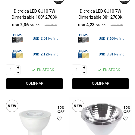
Dicroica LED GU10 7W
Dicroica LED GU10 7W
Dimerizable 100° 2700K
Dimerizable 38º 2700K
2,36
4,23
USD
2,62
USD
4,70
USD
USD
2,01
3,60
USD
USD
2,12
3,81
USD
USD
+
+
EN STOCK
EN STOCK
-
-