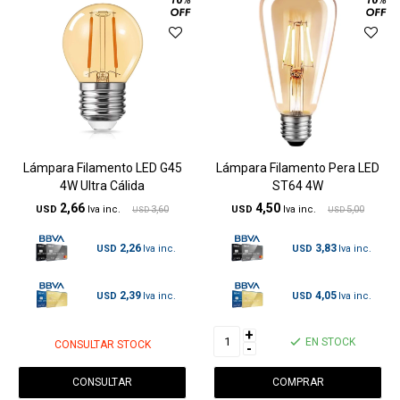
Lámpara Filamento LED G45
Lámpara Filamento Pera LED
4W Ultra Cálida
ST64 4W
2,66
4,50
USD
3,60
USD
5,00
USD
USD
2,26
3,83
USD
USD
2,39
4,05
USD
USD
+
EN STOCK
CONSULTAR STOCK
-
CONSULTAR