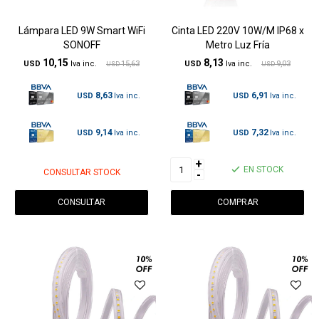
Lámpara LED 9W Smart WiFi
Cinta LED 220V 10W/M IP68 x
SONOFF
Metro Luz Fría
10,15
8,13
USD
15,63
USD
9,03
USD
USD
8,63
6,91
USD
USD
9,14
7,32
USD
USD
+
EN STOCK
CONSULTAR STOCK
-
CONSULTAR