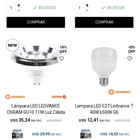
+
+
EN STOCK
EN STOCK
-
-
Lámpara LED LEDVANCE
Lampara LED E27 Ledvance T
OSRAM GU10 11W Luz Cálida
40W 6500K G6
35,24
12,41
USD
39,15
USD
13,79
USD
USD
29,95
10,55
USD
USD