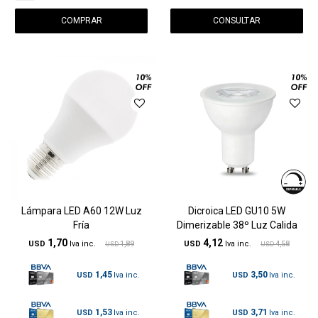
CONSULTAR
Lámpara LED A60 12W Luz
Dicroica LED GU10 5W
Fría
Dimerizable 38º Luz Calida
1,70
4,12
USD
1,89
USD
4,58
USD
USD
1,45
3,50
USD
USD
1,53
3,71
USD
USD