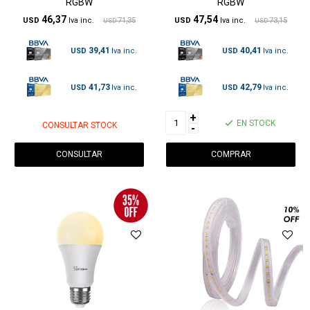
RGBW
RGBW
46,37
47,54
USD
71,35
USD
73,15
USD
USD
39,41
40,41
USD
USD
41,73
42,79
USD
USD
+
EN STOCK
CONSULTAR STOCK
-
CONSULTAR