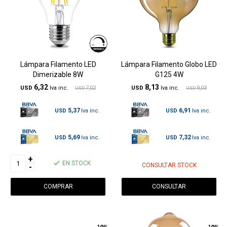
Lámpara Filamento LED
Lámpara Filamento Globo LED
Dimerizable 8W
G125 4W
6,32
8,13
USD
7,02
USD
9,03
USD
USD
5,37
6,91
USD
USD
5,69
7,32
USD
USD
+
EN STOCK
CONSULTAR STOCK
-
CONSULTAR