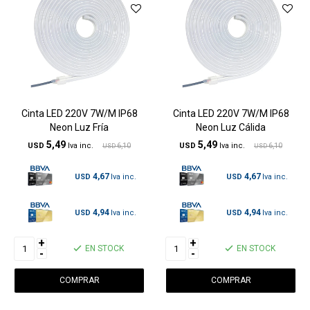
Cinta LED 220V 7W/M IP68
Cinta LED 220V 7W/M IP68
Neon Luz Fría
Neon Luz Cálida
5,49
5,49
USD
6,10
USD
6,10
USD
USD
4,67
4,67
USD
USD
4,94
4,94
USD
USD
+
+
EN STOCK
EN STOCK
-
-