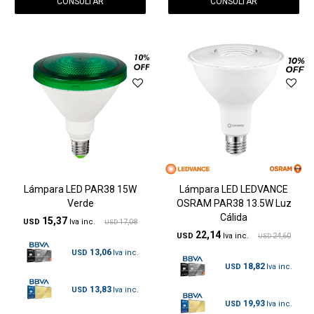
CONSULTAR
CONSULTAR
Lámpara LED PAR38 15W
Lámpara LED LEDVANCE
Verde
OSRAM PAR38 13.5W Luz
Cálida
15,37
USD
17,08
USD
22,14
USD
24,60
USD
13,06
USD
18,82
USD
13,83
USD
19,93
USD