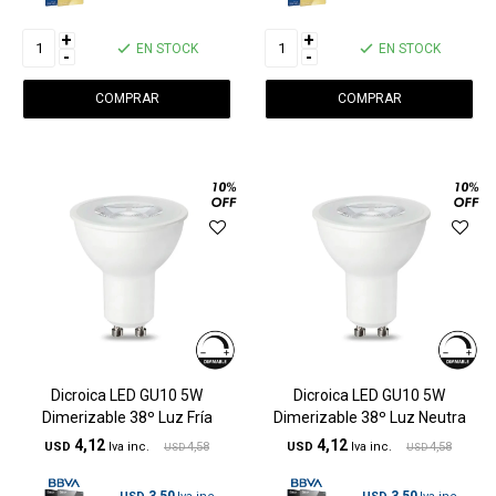
+
+
EN STOCK
EN STOCK
-
-
Dicroica LED GU10 5W
Dicroica LED GU10 5W
Dimerizable 38º Luz Fría
Dimerizable 38º Luz Neutra
4,12
4,12
USD
4,58
USD
4,58
USD
USD
3,50
3,50