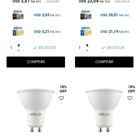
3,57
23,54
USD
3,97
USD
26,16
USD
USD
3,03
20,01
USD
USD
3,21
21,19
USD
USD
+
+
EN STOCK
EN STOCK
-
-