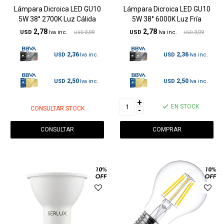
Lámpara Dicroica LED GU10
Lámpara Dicroica LED GU10
5W 38° 2700K Luz Cálida
5W 38° 6000K Luz Fría
2,78
2,78
USD
3,09
USD
3,09
USD
USD
2,36
2,36
USD
USD
2,50
2,50
USD
USD
+
EN STOCK
CONSULTAR STOCK
-
CONSULTAR