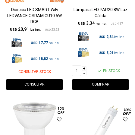
Dicroica LED SMART WiFi
Lámpara LED PAR20 8W Luz
LEDVANCE OSRAM GU10 5W
Cálida
RGB
3,34
USD
4,17
USD
20,91
USD
23,23
USD
2,84
USD
17,77
USD
3,01
USD
18,82
USD
+
EN STOCK
CONSULTAR STOCK
-
CONSULTAR