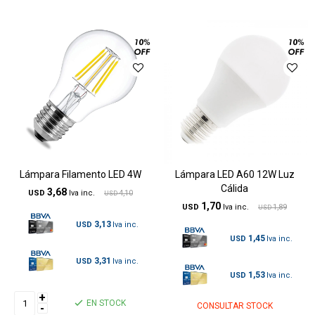
Lámpara Filamento LED 4W
Lámpara LED A60 12W Luz
Cálida
3,68
USD
4,10
USD
1,70
USD
1,89
USD
3,13
USD
1,45
USD
3,31
USD
1,53
USD
+
EN STOCK
CONSULTAR STOCK
-