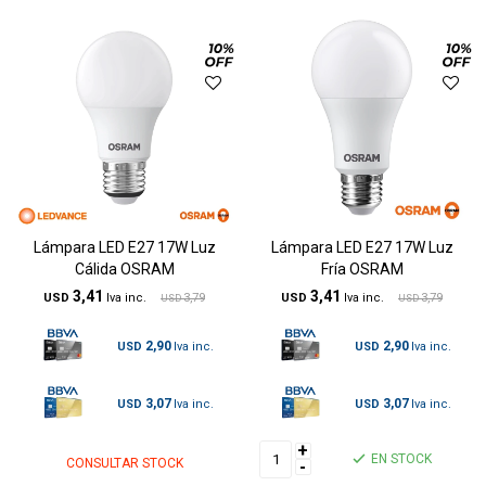
Lámpara LED E27 17W Luz
Lámpara LED E27 17W Luz
Cálida OSRAM
Fría OSRAM
3,41
3,41
USD
3,79
USD
3,79
USD
USD
2,90
2,90
USD
USD
3,07
3,07
USD
USD
+
EN STOCK
CONSULTAR STOCK
-