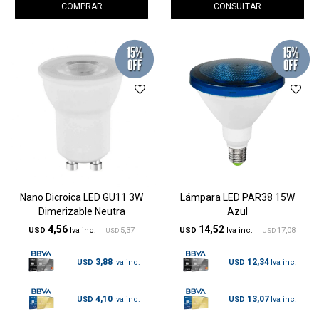
CONSULTAR
Nano Dicroica LED GU11 3W
Lámpara LED PAR38 15W
Dimerizable Neutra
Azul
4,56
14,52
USD
5,37
USD
17,08
USD
USD
3,88
12,34
USD
USD
4,10
13,07
USD
USD