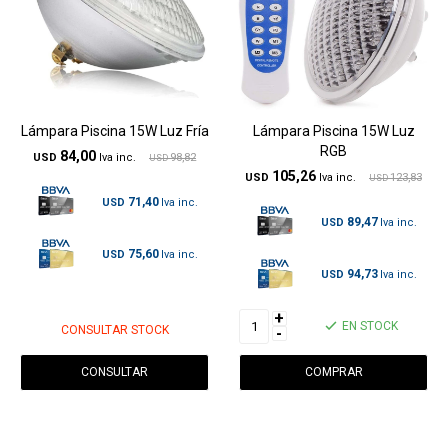
Lámpara Piscina 15W Luz Fría
Lámpara Piscina 15W Luz
RGB
84,00
USD
98,82
USD
105,26
USD
123,83
USD
71,40
USD
89,47
USD
75,60
USD
94,73
USD
+
EN STOCK
CONSULTAR STOCK
-
CONSULTAR