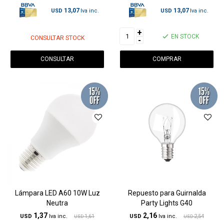
13,07
13,07
USD
USD
+
EN STOCK
CONSULTAR STOCK
-
CONSULTAR
Lámpara LED A60 10W Luz
Repuesto para Guirnalda
Neutra
Party Lights G40
1,37
2,16
USD
1,61
USD
2,54
USD
USD