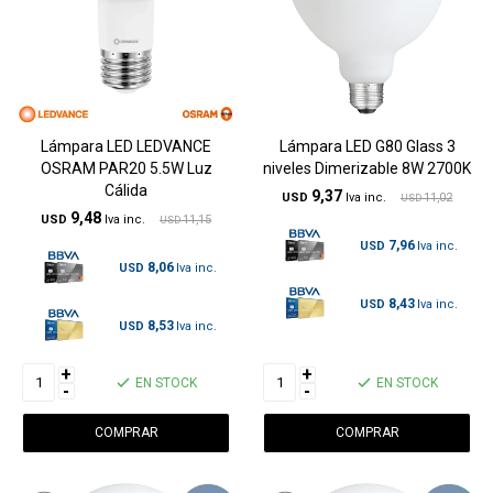
Lámpara LED LEDVANCE
Lámpara LED G80 Glass 3
OSRAM PAR20 5.5W Luz
niveles Dimerizable 8W 2700K
Cálida
9,37
USD
11,02
USD
9,48
USD
11,15
USD
7,96
USD
8,06
USD
8,43
USD
8,53
USD
+
+
EN STOCK
EN STOCK
-
-