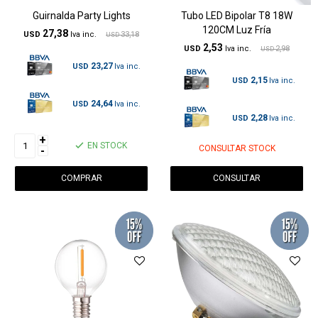
Guirnalda Party Lights
Tubo LED Bipolar T8 18W
120CM Luz Fría
27,38
USD
33,18
USD
2,53
USD
2,98
USD
23,27
USD
2,15
USD
24,64
USD
2,28
USD
+
EN STOCK
CONSULTAR STOCK
-
CONSULTAR