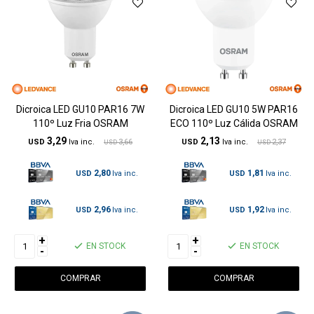
Dicroica LED GU10 PAR16 7W
Dicroica LED GU10 5W PAR16
110º Luz Fria OSRAM
ECO 110º Luz Cálida OSRAM
3,29
2,13
USD
3,66
USD
2,37
USD
USD
2,80
1,81
USD
USD
2,96
1,92
USD
USD
+
+
EN STOCK
EN STOCK
-
-