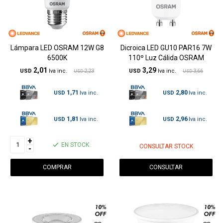
Lámpara LED OSRAM 12W G8
Dicroica LED GU10 PAR16 7W
6500K
110º Luz Cálida OSRAM
2,01
3,29
USD
2,23
USD
3,66
USD
USD
1,71
2,80
USD
USD
1,81
2,96
USD
USD
+
EN STOCK
CONSULTAR STOCK
-
CONSULTAR