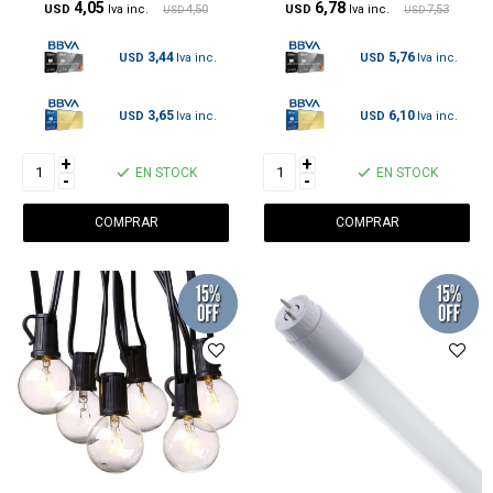
4,05
6,78
USD
4,50
USD
7,53
USD
USD
3,44
5,76
USD
USD
3,65
6,10
USD
USD
+
+
EN STOCK
EN STOCK
-
-