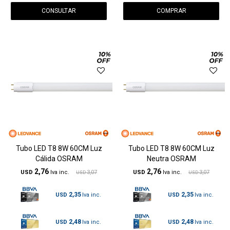
CONSULTAR
Tubo LED T8 8W 60CM Luz
Tubo LED T8 8W 60CM Luz
Cálida OSRAM
Neutra OSRAM
2,76
2,76
USD
3,07
USD
3,07
USD
USD
2,35
2,35
USD
USD
2,48
2,48
USD
USD