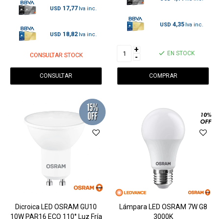
17,77
USD
4,35
USD
18,82
USD
+
EN STOCK
CONSULTAR STOCK
-
CONSULTAR
Dicroica LED OSRAM GU10
Lámpara LED OSRAM 7W G8
10W PAR16 ECO 110° Luz Fría
3000K