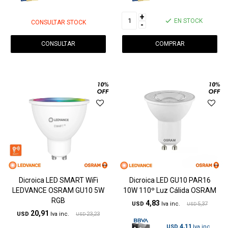
+
EN STOCK
CONSULTAR STOCK
-
CONSULTAR
Dicroica LED SMART WiFi
Dicroica LED GU10 PAR16
LEDVANCE OSRAM GU10 5W
10W 110º Luz Cálida OSRAM
RGB
4,83
USD
5,37
USD
20,91
USD
23,23
USD
4,11
USD