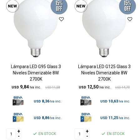
Lámpara LED G95 Glass 3
Lámpara LED G125 Glass 3
Niveles Dimerizable 8W
Niveles Dimerizable 8W
2700K
2700K
9,84
12,50
USD
11,58
USD
14,70
USD
USD
8,36
10,63
USD
USD
8,86
11,25
USD
USD
+
+
EN STOCK
EN STOCK
-
-