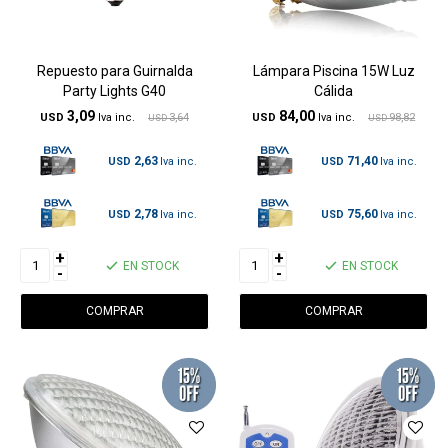
Repuesto para Guirnalda
Lámpara Piscina 15W Luz
Party Lights G40
Cálida
3,09
84,00
USD
3,64
USD
98,82
USD
USD
2,63
71,40
USD
USD
2,78
75,60
USD
USD
+
+
EN STOCK
EN STOCK
-
-