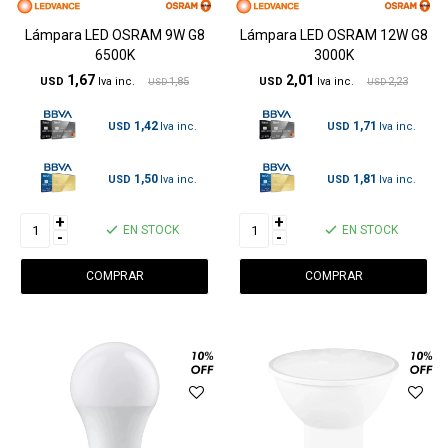
Lámpara LED OSRAM 9W G8
Lámpara LED OSRAM 12W G8
6500K
3000K
1,67
2,01
USD
1,85
USD
2,23
USD
USD
1,42
1,71
USD
USD
1,50
1,81
USD
USD
+
+
EN STOCK
EN STOCK
-
-