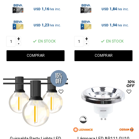
1,16
1,84
USD
USD
1,23
1,94
USD
USD
+
+
EN STOCK
EN STOCK
-
-
Guirnalda Party Lights LED
Lámpara LED AR111 GU10