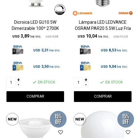
Dicroica LED GU10 5W
Lámpara LED LEDVANCE
Dimerizable 100º 2700K
OSRAM PAR20 5.5W Luz Fría
3,89
10,04
USD
4,58
USD
11,15
USD
USD
3,31
8,53
USD
USD
3,50
9,04
USD
USD
+
+
EN STOCK
EN STOCK
-
-