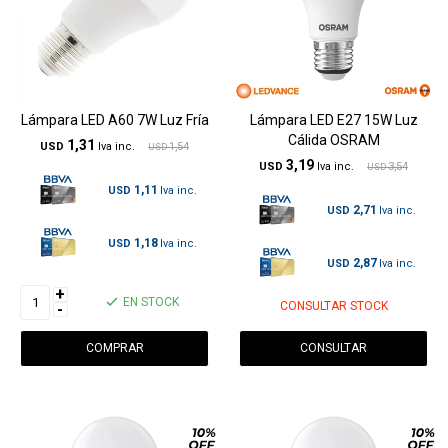
Lámpara LED A60 7W Luz Fría
Lámpara LED E27 15W Luz
Cálida OSRAM
1,31
USD
1,54
USD
3,19
USD
3,54
USD
1,11
USD
2,71
USD
1,18
USD
2,87
USD
+
EN STOCK
CONSULTAR STOCK
-
CONSULTAR