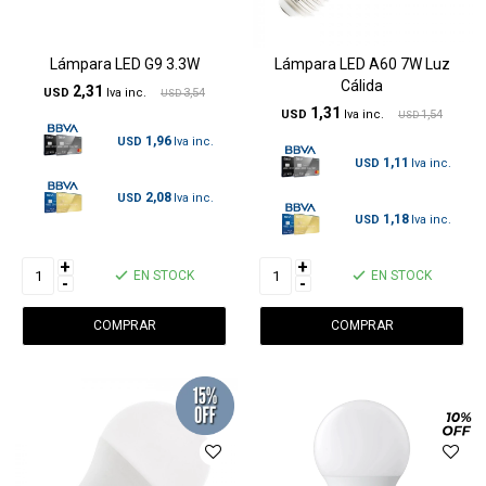
Lámpara LED G9 3.3W
Lámpara LED A60 7W Luz
Cálida
2,31
USD
3,54
USD
1,31
USD
1,54
USD
1,96
USD
1,11
USD
2,08
USD
1,18
USD
+
+
EN STOCK
EN STOCK
-
-