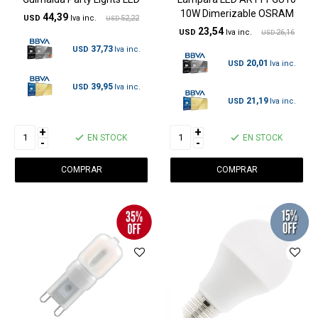
10W Dimerizable OSRAM
44,39
USD
52,22
USD
23,54
USD
26,16
USD
37,73
USD
20,01
USD
39,95
USD
21,19
USD
+
+
EN STOCK
EN STOCK
-
-