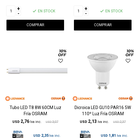
+
+
EN STOCK
EN STOCK
-
-
Tubo LED T8 8W 60CM Luz
Dicroica LED GU10 PAR16 5W
Fría OSRAM
110º Luz Fría OSRAM
2,76
2,13
USD
3,07
USD
2,37
USD
USD
2,35
1,81
USD
USD