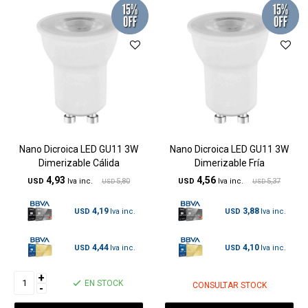
Nano Dicroica LED GU11 3W
Nano Dicroica LED GU11 3W
Dimerizable Cálida
Dimerizable Fría
4,93
4,56
USD
5,80
USD
5,37
USD
USD
4,19
3,88
USD
USD
4,44
4,10
USD
USD
+
EN STOCK
CONSULTAR STOCK
-