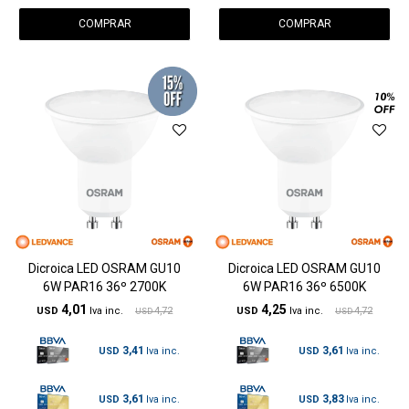
Dicroica LED OSRAM GU10
Dicroica LED OSRAM GU10
6W PAR16 36º 2700K
6W PAR16 36º 6500K
4,01
4,25
USD
4,72
USD
4,72
USD
USD
3,41
3,61
USD
USD
3,61
3,83
USD
USD