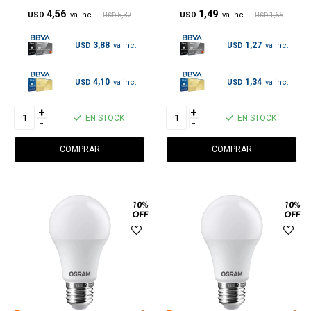
4,56
1,49
USD
5,37
USD
1,65
USD
USD
3,88
1,27
USD
USD
4,10
1,34
USD
USD
+
+
EN STOCK
EN STOCK
-
-