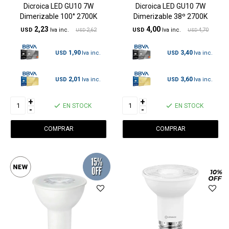
Dicroica LED GU10 7W
Dicroica LED GU10 7W
Dimerizable 100° 2700K
Dimerizable 38º 2700K
2,23
4,00
USD
2,62
USD
4,70
USD
USD
1,90
3,40
USD
USD
2,01
3,60
USD
USD
+
+
EN STOCK
EN STOCK
-
-