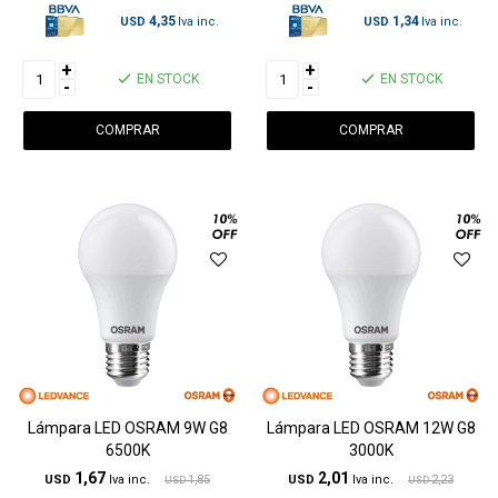
4,35
1,34
USD
USD
+
+
EN STOCK
EN STOCK
-
-
Lámpara LED OSRAM 9W G8
Lámpara LED OSRAM 12W G8
6500K
3000K
1,67
2,01
USD
1,85
USD
2,23
USD
USD