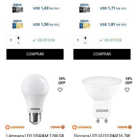
1,42
1,71
USD
USD
1,50
1,81
USD
USD
+
+
EN STOCK
EN STOCK
-
-
Lámpara LED OSRAM 12W G8
Dicroica LED GU10 PAR16 7W