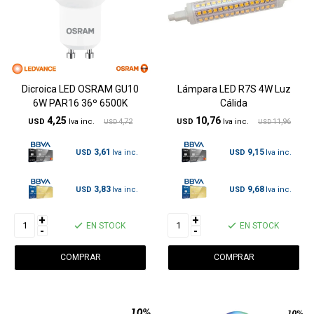
Dicroica LED OSRAM GU10
Lámpara LED R7S 4W Luz
6W PAR16 36º 6500K
Cálida
4,25
10,76
USD
4,72
USD
11,96
USD
USD
3,61
9,15
USD
USD
3,83
9,68
USD
USD
+
+
EN STOCK
EN STOCK
-
-