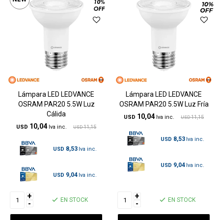
Lámpara LED LEDVANCE
Lámpara LED LEDVANCE
OSRAM PAR20 5.5W Luz
OSRAM PAR20 5.5W Luz Fría
Cálida
10,04
USD
11,15
USD
10,04
USD
11,15
USD
8,53
USD
8,53
USD
9,04
USD
9,04
USD
+
+
EN STOCK
EN STOCK
-
-