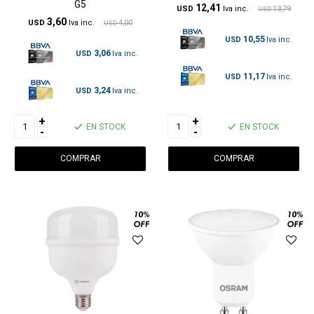
G5
12,41
USD
13,79
USD
3,60
USD
4,00
USD
10,55
USD
3,06
USD
11,17
USD
3,24
USD
+
+
EN STOCK
EN STOCK
-
-