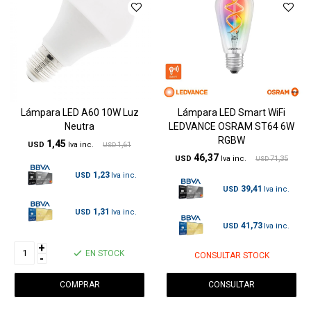
Lámpara LED A60 10W Luz
Lámpara LED Smart WiFi
Neutra
LEDVANCE OSRAM ST64 6W
RGBW
1,45
USD
1,61
USD
46,37
USD
71,35
USD
1,23
USD
39,41
USD
1,31
USD
41,73
USD
+
EN STOCK
CONSULTAR STOCK
-
CONSULTAR