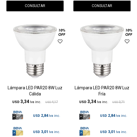
CONSULTAR
CONSULTAR
Lámpara LED PAR20 8W Luz
Lámpara LED PAR20 8W Luz
Cálida
Fría
3,34
3,34
USD
4,17
USD
3,71
USD
USD
2,84
2,84
USD
USD
3,01
3,01
USD
USD