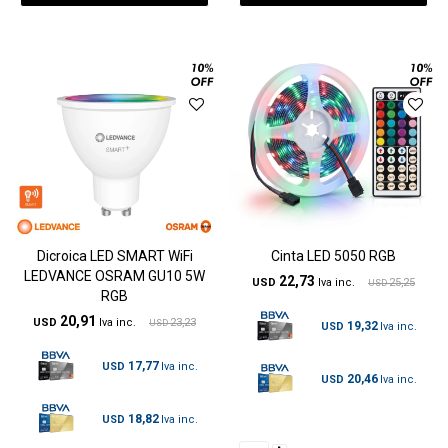
Dicroica LED SMART WiFi
Cinta LED 5050 RGB
LEDVANCE OSRAM GU10 5W
22,73
USD
25,25
USD
RGB
20,91
USD
23,23
USD
19,32
USD
17,77
USD
20,46
USD
18,82
USD