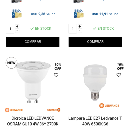
9,38
11,91
USD
USD
+
+
EN STOCK
EN STOCK
-
-
Dicroica LED LEDVANCE
Lampara LED E27 Ledvance T
OSRAM GU10 4W 36º 2700K
40W 6500K G6