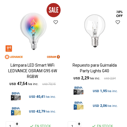
Lámpara LED Smart WiFi
Repuesto para Guirnalda
LEDVANCE OSRAM G95 6W
Party Lights G40
RGBW
2,29
USD
2,54
USD
47,54
USD
73,15
USD
1,95
USD
40,41
USD
2,06
USD
42,79
USD
+
+
EN STOCK
EN STOCK