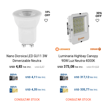
Nano Dicroica LED GU11 3W
Luminaria Highbay Canopy
Dimerizable Neutra
90W Luz Neutra 4000K
4,83
373,08
USD
5,37
USD
414,53
USD
USD
4,11
317,12
USD
USD
4,35
335,77
USD
USD
CONSULTAR STOCK
CONSULTAR STOCK