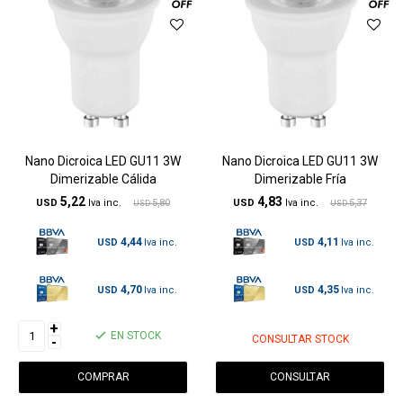
Nano Dicroica LED GU11 3W
Nano Dicroica LED GU11 3W
Dimerizable Cálida
Dimerizable Fría
5,22
4,83
USD
5,80
USD
5,37
USD
USD
4,44
4,11
USD
USD
4,70
4,35
USD
USD
+
EN STOCK
CONSULTAR STOCK
-
CONSULTAR