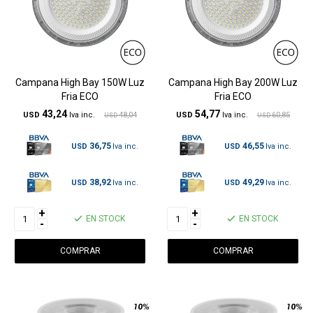
Campana High Bay 150W Luz
Campana High Bay 200W Luz
Fria ECO
Fria ECO
43,24
54,77
USD
48,04
USD
60,85
USD
USD
36,75
46,55
USD
USD
38,92
49,29
USD
USD
+
+
EN STOCK
EN STOCK
-
-