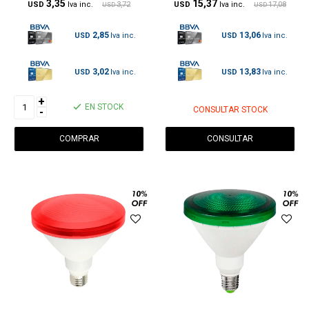
3,35
15,37
USD
3,72
USD
17,08
USD
USD
2,85
13,06
USD
USD
3,02
13,83
USD
USD
+
EN STOCK
CONSULTAR STOCK
-
CONSULTAR