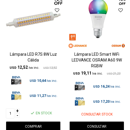
Lámpara LED R7S 8W Luz
Lámpara LED Smart WiFi
Càlida
LEDVANCE OSRAM A60 9W
RGBW
12,52
USD
13,92
USD
19,11
USD
21,23
USD
10,64
USD
16,24
USD
11,27
USD
17,20
USD
+
EN STOCK
CONSULTAR STOCK
-
CONSULTAR