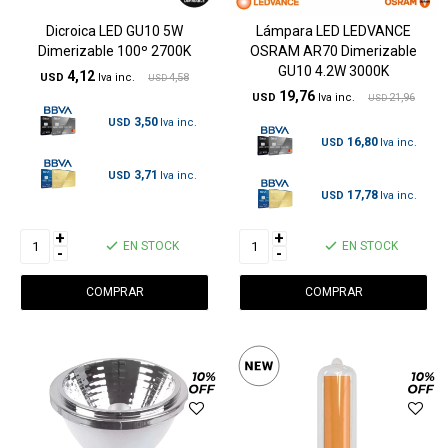
Dicroica LED GU10 5W
Lámpara LED LEDVANCE
Dimerizable 100º 2700K
OSRAM AR70 Dimerizable
GU10 4.2W 3000K
4,12
USD
4,58
USD
19,76
USD
21,96
USD
3,50
USD
16,80
USD
3,71
USD
17,78
USD
+
+
EN STOCK
EN STOCK
-
-