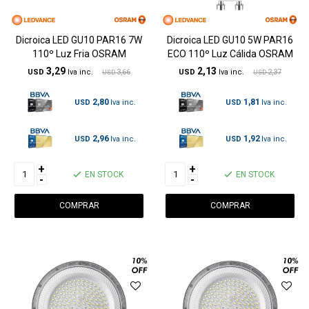
Dicroica LED GU10 PAR16 7W
Dicroica LED GU10 5W PAR16
110º Luz Fria OSRAM
ECO 110º Luz Cálida OSRAM
3,29
2,13
USD
3,66
USD
2,37
USD
USD
2,80
1,81
USD
USD
2,96
1,92
USD
USD
+
+
EN STOCK
EN STOCK
-
-