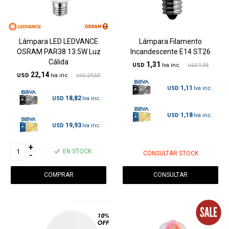
Lámpara LED LEDVANCE
Lámpara Filamento
OSRAM PAR38 13.5W Luz
Incandescente E14 ST26
Cálida
1,31
USD
1,46
USD
22,14
USD
24,60
USD
1,11
USD
18,82
USD
1,18
USD
19,93
USD
+
EN STOCK
CONSULTAR STOCK
-
CONSULTAR