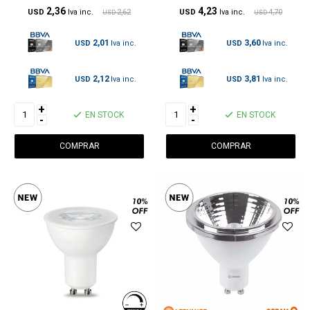
2,36
4,23
USD
2,62
USD
4,70
USD
USD
2,01
3,60
USD
USD
2,12
3,81
USD
USD
+
+
EN STOCK
EN STOCK
-
-