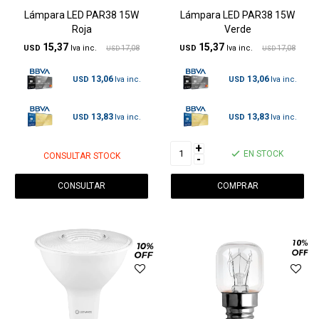
Lámpara LED PAR38 15W
Lámpara LED PAR38 15W
Roja
Verde
15,37
15,37
USD
17,08
USD
17,08
USD
USD
13,06
13,06
USD
USD
13,83
13,83
USD
USD
+
EN STOCK
CONSULTAR STOCK
-
CONSULTAR