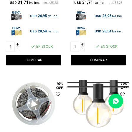
31,71
31,71
USD
35,23
USD
35,23
USD
USD
26,95
26,95
USD
USD
28,54
28,54
USD
USD
+
+
EN STOCK
EN STOCK
-
-