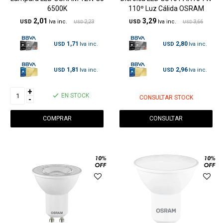
6500K
110º Luz Cálida OSRAM
2,01
3,29
USD
2,23
USD
3,66
USD
USD
1,71
2,80
USD
USD
1,81
2,96
USD
USD
+
EN STOCK
CONSULTAR STOCK
-
CONSULTAR