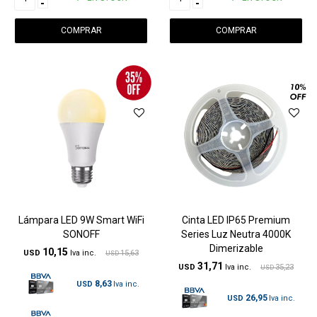
-
-
Lámpara LED 9W Smart WiFi
Cinta LED IP65 Premium
SONOFF
Series Luz Neutra 4000K
Dimerizable
10,15
USD
15,63
USD
31,71
USD
35,23
USD
8,63
USD
26,95
USD