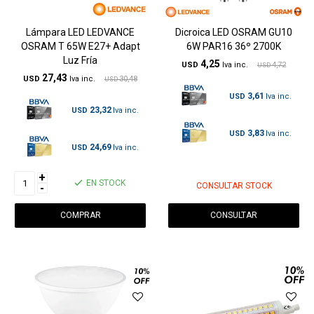
Lámpara LED LEDVANCE
Dicroica LED OSRAM GU10
OSRAM T 65W E27+ Adapt
6W PAR16 36º 2700K
Luz Fría
4,25
USD
4,72
USD
27,43
USD
30,48
USD
3,61
USD
23,32
USD
3,83
USD
24,69
USD
+
EN STOCK
CONSULTAR STOCK
-
CONSULTAR