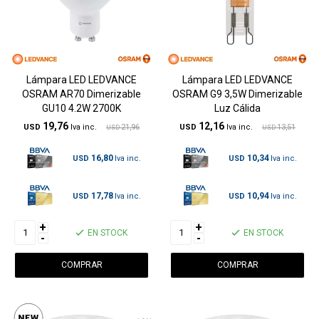
Lámpara LED LEDVANCE
Lámpara LED LEDVANCE
OSRAM AR70 Dimerizable
OSRAM G9 3,5W Dimerizable
GU10 4.2W 2700K
Luz Cálida
19,76
12,16
USD
21,96
USD
13,51
USD
USD
16,80
10,34
USD
USD
17,78
10,94
USD
USD
+
+
EN STOCK
EN STOCK
-
-