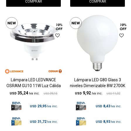
Lámpara LED LEDVANCE
Lámpara LED G80 Glass 3
OSRAM GU10 11W Luz Cálida
niveles Dimerizable 8W 2700K
35,24
9,92
USD
39,15
USD
11,02
USD
USD
29,95
8,43
USD
USD
31,72
8,93
USD
USD