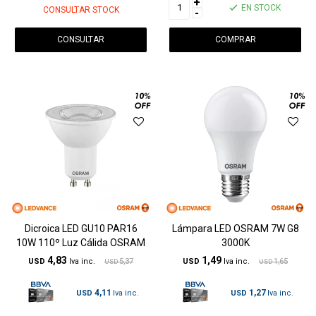
+
EN STOCK
CONSULTAR STOCK
-
CONSULTAR
Dicroica LED GU10 PAR16
Lámpara LED OSRAM 7W G8
10W 110º Luz Cálida OSRAM
3000K
4,83
1,49
USD
5,37
USD
1,65
USD
USD
4,11
1,27
USD
USD