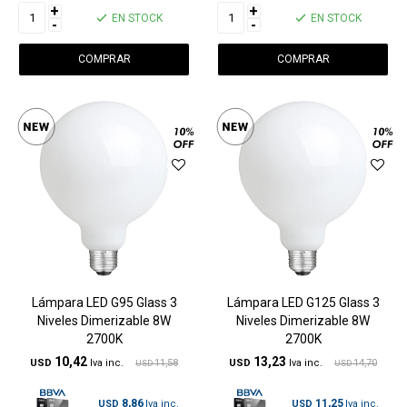
+
+
EN STOCK
EN STOCK
-
-
Lámpara LED G95 Glass 3
Lámpara LED G125 Glass 3
Niveles Dimerizable 8W
Niveles Dimerizable 8W
2700K
2700K
10,42
13,23
USD
11,58
USD
14,70
USD
USD
8,86
11,25
USD
USD