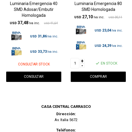
Luminaria Emergencia 40
Luminaria Emergencia 80
SMD Adosar/Embutir
SMD Homologada
Homologada
27,10
USD
30,11
USD
37,48
USD
41,64
USD
23,04
USD
31,86
USD
24,39
USD
33,73
USD
+
EN STOCK
CONSULTAR STOCK
-
CONSULTAR
CASA CENTRAL CARRASCO
Dirección:
Av. Italia 5672
Teléfonos: