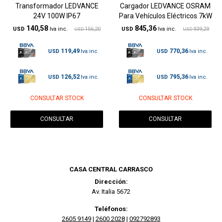
Transformador LEDVANCE
Cargador LEDVANCE OSRAM
24V 100W IP67
Para Vehículos Eléctricos 7kW
140,58
845,36
USD
156,20
USD
939,29
USD
USD
119,49
770,36
USD
USD
126,52
795,36
USD
USD
CONSULTAR STOCK
CONSULTAR STOCK
CONSULTAR
CONSULTAR
CASA CENTRAL CARRASCO
Dirección:
Av. Italia 5672
Teléfonos:
2605 9149
|
2600 2028
|
092792893