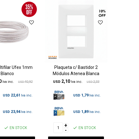
ltifilar Ufex 1mm
Plaqueta c/ Bastidor 2
Blanco
Módulos Atenea Blanca
0
2,10
40,92
USD
2,33
USD
USD
22,61
1,79
USD
USD
23,94
1,89
USD
USD
+
EN STOCK
EN STOCK
-