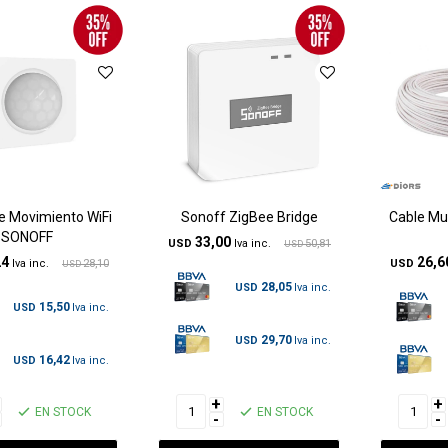
e Movimiento WiFi
Sonoff ZigBee Bridge
Cable Mu
SONOFF
33,00
USD
50,81
USD
24
26,6
28,10
USD
USD
28,05
USD
15,50
USD
29,70
USD
16,42
USD
+
+
EN STOCK
EN STOCK
-
-