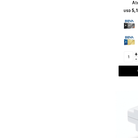
At
5,
USD
+
-