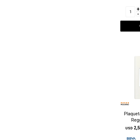
+
-
Plaquet
Regg
2,
USD