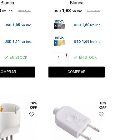
Blanca
Blanca
3
1,88
1,37
USD
2,09
USD
USD
1,05
1,60
USD
USD
1,11
1,69
USD
USD
+
EN STOCK
EN STOCK
-