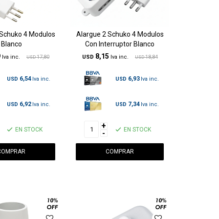
 Schuko 4 Modulos
Alargue 2 Schuko 4 Modulos
Blanco
Con Interruptor Blanco
9
8,15
17,80
USD
18,84
USD
USD
6,54
6,93
USD
USD
6,92
7,34
USD
USD
+
EN STOCK
EN STOCK
-