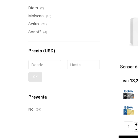
Diors
(2)
Molveno
(65)
Serlux
(28)
Sonoff
(4)
Precio
(USD)
Sensor d
OK
18,
USD
Preventa
No
(99)
+
-