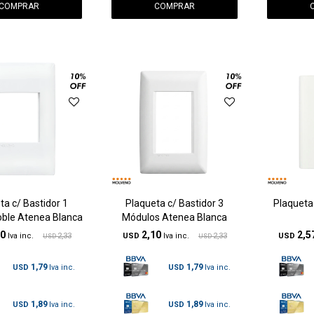
ta c/ Bastidor 1
Plaqueta c/ Bastidor 3
Plaqueta
ble Atenea Blanca
Módulos Atenea Blanca
10
2,10
2,5
2,33
USD
2,33
USD
USD
USD
1,79
1,79
USD
USD
1,89
1,89
USD
USD