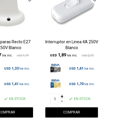
paras Recto E27
Interruptor en Linea 4A 250V
250V Blanco
Blanco
7
1,89
1,74
USD
2,10
USD
USD
1,33
1,61
USD
USD
1,41
1,70
USD
USD
+
EN STOCK
EN STOCK
-