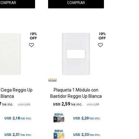
 Ciega Reggio Up
Plaqueta 1 Módulo con
Blanca
Bastidor Reggio Up Blanca
7
2,59
2,85
USD
2,88
USD
USD
2,18
2,20
USD
USD
2,31
2,33
USD
USD