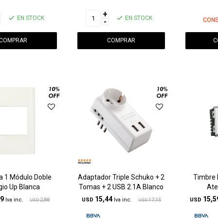
+
EN STOCK
EN STOCK
CONS
-
C
a 1 Módulo Doble
Adaptador Triple Schuko + 2
Timbre 
io Up Blanca
Tomas + 2 USB 2.1A Blanco
Ate
59
15,44
15,5
2,88
USD
17,15
USD
USD
USD