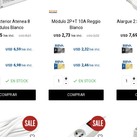
xterior Atenea 8
Módulo 2P+T 10A Reggio
Alargue 2
ulos Blanco
Blanco
75
2,73
7,6
8,61
USD
3,03
USD
USD
USD
6,59
2,32
USD
USD
6,98
2,46
USD
USD
+
+
EN STOCK
EN STOCK
-
-