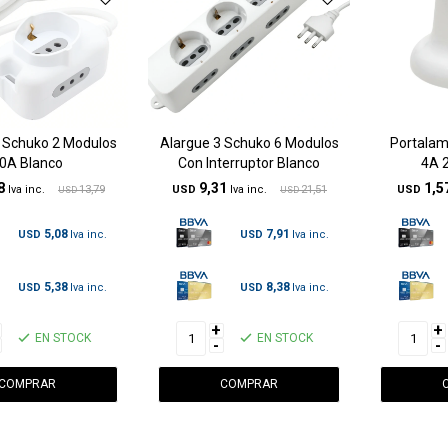
 Schuko 2 Modulos
Alargue 3 Schuko 6 Modulos
Portalam
0A Blanco
Con Interruptor Blanco
4A 
8
9,31
1,5
13,79
USD
21,51
USD
USD
USD
5,08
7,91
USD
USD
5,38
8,38
USD
USD
+
+
EN STOCK
EN STOCK
-
-