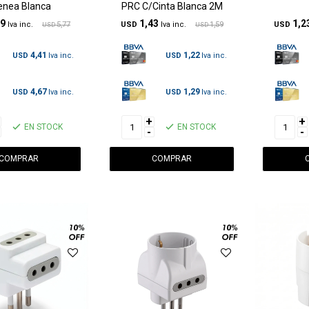
enea Blanca
PRC C/Cinta Blanca 2M
19
1,43
1,2
5,77
USD
1,59
USD
USD
USD
4,41
1,22
USD
USD
4,67
1,29
USD
USD
+
+
EN STOCK
EN STOCK
-
-