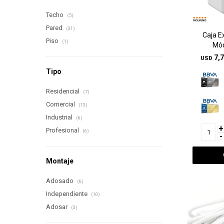
Techo
(5)
Pared
(31)
Caja E
Piso
(1)
Mód
7,
USD
Tipo
Residencial
(7)
Comercial
(13)
Industrial
(6)
+
Profesional
(6)
-
Montaje
Adosado
(6)
Independiente
(10)
Adosar
(3)