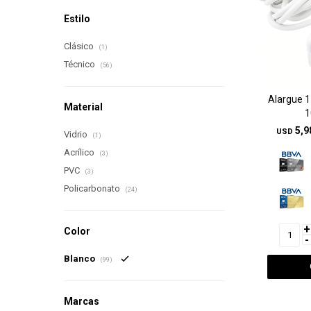
Estilo
Clásico
(1)
Técnico
(56)
Alargue 1
Material
1
5,9
USD
Vidrio
(1)
Acrílico
(3)
PVC
(3)
Policarbonato
(24)
+
Color
-
Blanco
(99)
Marcas