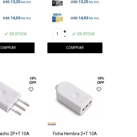
13,25
13,25
USD
USD
14,03
14,03
USD
USD
+
EN STOCK
EN STOCK
-
Macho 2P+T 10A
Ficha Hembra 2+T 10A