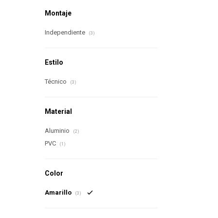
Montaje
Independiente
(3)
Estilo
Técnico
(3)
Material
Aluminio
(2)
PVC
(1)
Color
Amarillo
(3)