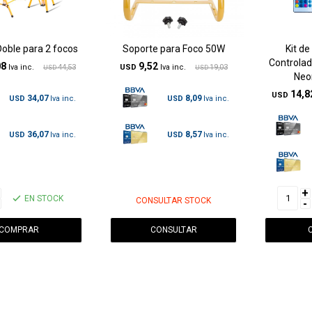
Doble para 2 focos
Soporte para Foco 50W
Kit d
Controlad
08
9,52
44,53
USD
19,03
USD
USD
Neo
14,8
USD
34,07
8,09
USD
USD
36,07
8,57
USD
USD
+
EN STOCK
CONSULTAR STOCK
-
CONSULTAR