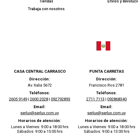
Tiendas
Envíos y devoluc
Trabaja con nosotros
CASA CENTRAL CARRASCO
PUNTA CARRETAS
Dirección:
Dirección:
Av. Italia 5672
Francisco Ros 2781
Teléfonos:
Teléfonos:
2605 9149
|
2600 2028
|
092792893
2711 7113
|
092868340
Email:
Email:
serlux@serlux.com.uy
serlux@serlux.com.uy
Horarios de atención:
Horarios de atención:
Lunes a Viernes: 9:00 a 18:00 hrs
Lunes a Viernes: 9:00 a 18:00 hrs
Sábados: 9:00 a 15:00 hrs
Sábados: 9:00 a 13:00 hrs