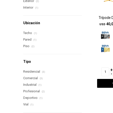
Exterior
(2)
Interior
(1)
Trípode 
Ubicación
40,
USD
Techo
(1)
Pared
(1)
Piso
(2)
Tipo
+
Residencial
(3)
-
Comercial
(3)
Industrial
(1)
Profesional
(2)
Deportivo
(1)
Vial
(1)