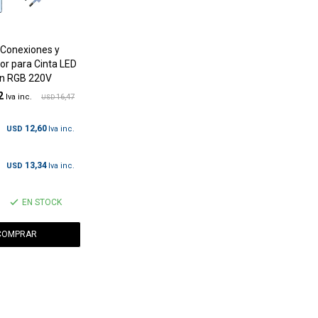
e Conexiones y
or para Cinta LED
n RGB 220V
2
16,47
USD
12,60
USD
13,34
USD
EN STOCK