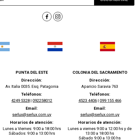


PUNTA DEL ESTE
COLONIA DEL SACRAMENTO
Dirección:
Dirección:
Av. Italia 0035. Esq. Patagonia
Aparicio Saravia 763
Teléfonos:
Teléfonos:
4249 5328
|
092258012
4523 4406
|
099 155 466
Email:
Email:
serlux@serlux.com.uy
serlux@serlux.com.uy
Horarios de atención:
Horarios de atención:
Lunes a Viernes: 9:00 a 18:00 hrs
Lunes a viernes 9:00 a 12:00 hs y de
Sábados: 9:00 a 13:00 hrs
13:00 a 18:00 hs
Sábado 9:00 a 13:00 hs