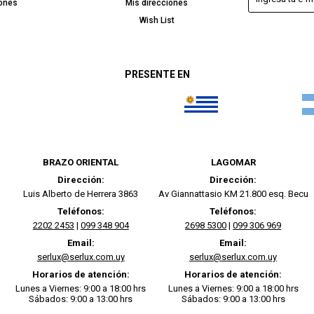
iones
Mis direcciones
Wish List
PRESENTE EN
BRAZO ORIENTAL
LAGOMAR
Dirección:
Dirección:
Luis Alberto de Herrera 3863
Av Giannattasio KM 21.800 esq. Becu
Teléfonos:
Teléfonos:
2202 2453
|
099 348 904
2698 5300
|
099 306 969
Email:
Email:
serlux@serlux.com.uy
serlux@serlux.com.uy
Horarios de atención:
Horarios de atención:
Lunes a Viernes: 9:00 a 18:00 hrs
Lunes a Viernes: 9:00 a 18:00 hrs
Sábados: 9:00 a 13:00 hrs
Sábados: 9:00 a 13:00 hrs